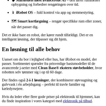
🧠
Markedets mest avancerede AI
– den lærer rummenes
opbygning og forbedrer rengøringen over tid.
📱
iRobot OS
– fuld kontrol via app og stemmestyring.
🗺️
Smart kortlægning
– rengør specifikke rum eller zoner,
når det passer dig.
Det er ikke bare en robot, der kører rundt tilfældigt. Det er en
intelligent løsning, der tilpasser sig dit hjem.
En løsning til alle behov
Uanset om du bor i lejlighed eller hus, har iRobot en model, der
passer. Sortimentet spænder fra prisvenlige basismodeller til de
avancerede j-serier med
Clean Base® ekstern støvbeholder
, hvor
robotten selv tømmer sig i op til 60 dage.
Der findes også
2-i-1 løsninger
, der kombinerer støvsugning og
gulvvask i én arbejdsgang – perfekt til travle familier og
kæledyrsejere.
Hvis du leder efter flere gode priser på elektronik til hjemmet, kan
du finde inspiration i vores kategori med
elektronik på tilbud
.