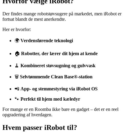
Hvorfor vælge iRobot?
Der findes mange robotstøvsugere på markedet, men iRobot er
fortsat blandt de mest anerkendte.
Her er hvorfor:
🌍
Verdensførende teknologi
🏠
Robotter, der lærer dit hjem at kende
🧹
Kombineret støvsugning og gulvvask
🗑️
Selvtømmende Clean Base®-station
📲
App- og stemmestyring via iRobot OS
🐾
Perfekt til hjem med kæledyr
For mange er en Roomba ikke bare en gadget – det er en reel
opgradering af hverdagen.
Hvem passer iRobot til?