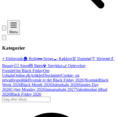
Menu
Kategorier
⚡ Elektronik
🏠 Bolig
🛏️ Senge
🍳 Køkken
👗 Dametøj
👔 Herretøj
💄
Beauty
🏃‍♂️ Sport
🧸 Børn
💎 Smykker
🎢 Oplevelser
Forside
Om Black Friday
Om
UdsalgOnline.dk
Artikler
Disclaimer
Cookie- og
privatlivspolitik
Hvornår er det Black Friday 2026?
Kontakt
Black
Week 2026
Black Month 2026
Juleudsalg 2026
Singles Day
2026
Cyber Monday 2026
Januarudsalg 2027
Valentinsdag tilbud
2026
Black Friday 2026