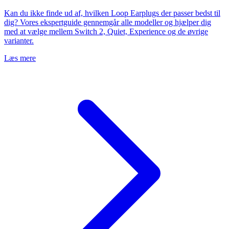
Kan du ikke finde ud af, hvilken Loop Earplugs der passer bedst til
dig? Vores ekspertguide gennemgår alle modeller og hjælper dig
med at vælge mellem Switch 2, Quiet, Experience og de øvrige
varianter.
Læs mere