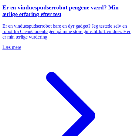
Er en vinduespudserrobot pengene værd? Min
ærlige erfaring efter test
Er en vinduespudserrobot bare en dyr gadget? Jeg testede selv en
robot fra CleanCopenhagen på mine store gulv-til-loft-vinduer. Her
er min ærlige vurdering.
Læs mere