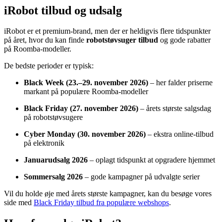
iRobot tilbud og udsalg
iRobot er et premium-brand, men der er heldigvis flere tidspunkter
på året, hvor du kan finde
robotstøvsuger tilbud
og gode rabatter
på Roomba-modeller.
De bedste perioder er typisk:
Black Week (23.–29. november 2026)
– her falder priserne
markant på populære Roomba-modeller
Black Friday (27. november 2026)
– årets største salgsdag
på robotstøvsugere
Cyber Monday (30. november 2026)
– ekstra online-tilbud
på elektronik
Januarudsalg 2026
– oplagt tidspunkt at opgradere hjemmet
Sommersalg 2026
– gode kampagner på udvalgte serier
Vil du holde øje med årets største kampagner, kan du besøge vores
side med
Black Friday tilbud fra populære webshops
.