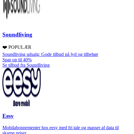
Soundliving
❤️ POPULÆR
Soundliving udsalg: Gode tilbud på lyd og tilbehør
Spar op til 40%
Se tilbud fra Soundliving
Eesy
Mobilabonnementer hos eesy med fri tale og masser af data til
skarpe priser