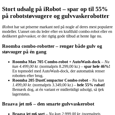
Stort udsalg på iRobot – spar op til 55%
på robotstøvsugere og gulvvaskerobotter
iRobot har sat priserne markant ned på nogle af deres mest populære
modeller. Uanset om du leder efter en kraftfuld combo-robot eller en
dedikeret gulvvasker, er der rigtig gode tilbud at hente lige nu.
Roomba combo-robotter – rengør både gulv og
støvsuger på én gang
Roomba Max 705 Combo-robot + AutoWash-dock
–
Nu
kun 4.499,00 kr.
(normalpris 8.299,00 kr.) –
spar hele 46%!
En topmodel med AutoWash-dock, der automatisk renser
robotten efter brug.
Roomba 205 DustCompactor Combo-robot
–
Nu kun
1.499,00 kr.
(normalpris 3.349,00 kr.) –
hele 55% rabat!
Bemærk dog, at én variant er midlertidigt udsolgt, så tjek
lagerstatus.
Braava jet m6 – den smarte gulvvaskerobot
Braava jet m6 sort
–
Nu kun 2.999,00 kr.
(normalpris