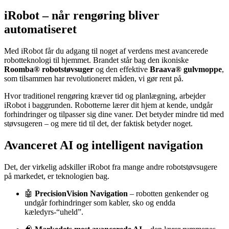
iRobot – når rengøring bliver
automatiseret
Med iRobot får du adgang til noget af verdens mest avancerede
robotteknologi til hjemmet. Brandet står bag den ikoniske
Roomba® robotstøvsuger
og den effektive
Braava® gulvmoppe
,
som tilsammen har revolutioneret måden, vi gør rent på.
Hvor traditionel rengøring kræver tid og planlægning, arbejder
iRobot i baggrunden. Robotterne lærer dit hjem at kende, undgår
forhindringer og tilpasser sig dine vaner. Det betyder mindre tid med
støvsugeren – og mere tid til det, der faktisk betyder noget.
Avanceret AI og intelligent navigation
Det, der virkelig adskiller iRobot fra mange andre robotstøvsugere
på markedet, er teknologien bag.
🤖
PrecisionVision Navigation
– robotten genkender og
undgår forhindringer som kabler, sko og endda
kæledyrs-“uheld”.