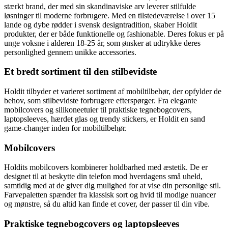
stærkt brand, der med sin skandinaviske arv leverer stilfulde
løsninger til moderne forbrugere. Med en tilstedeværelse i over 15
lande og dybe rødder i svensk designtradition, skaber Holdit
produkter, der er både funktionelle og fashionable. Deres fokus er på
unge voksne i alderen 18-25 år, som ønsker at udtrykke deres
personlighed gennem unikke accessories.
Et bredt sortiment til den stilbevidste
Holdit tilbyder et varieret sortiment af mobiltilbehør, der opfylder de
behov, som stilbevidste forbrugere efterspørger. Fra elegante
mobilcovers og silikoneetuier til praktiske tegnebogcovers,
laptopsleeves, hærdet glas og trendy stickers, er Holdit en sand
game-changer inden for mobiltilbehør.
Mobilcovers
Holdits mobilcovers kombinerer holdbarhed med æstetik. De er
designet til at beskytte din telefon mod hverdagens små uheld,
samtidig med at de giver dig mulighed for at vise din personlige stil.
Farvepaletten spænder fra klassisk sort og hvid til modige nuancer
og mønstre, så du altid kan finde et cover, der passer til din vibe.
Praktiske tegnebogcovers og laptopsleeves