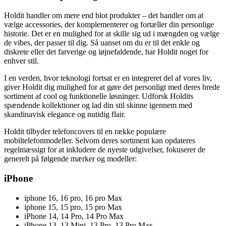
Holdit handler om mere end blot produkter – det handler om at
vælge accessories, der komplementerer og fortæller din personlige
historie. Det er en mulighed for at skille sig ud i mængden og vælge
de vibes, der passer til dig. Så uanset om du er til det enkle og
diskrete eller det farverige og iøjnefaldende, har Holdit noget for
enhver stil.
I en verden, hvor teknologi fortsat er en integreret del af vores liv,
giver Holdit dig mulighed for at gøre det personligt med deres brede
sortiment af cool og funktionelle løsninger. Udforsk Holdits
spændende kollektioner og lad din stil skinne igennem med
skandinavisk elegance og nutidig flair.
Holdit tilbyder telefoncovers til en række populære
mobiltelefonmodeller. Selvom deres sortiment kan opdateres
regelmæssigt for at inkludere de nyeste udgivelser, fokuserer de
generelt på følgende mærker og modeller:
iPhone
iphone 16, 16 pro, 16 pro Max
iphone 15, 15 pro, 15 pro Max
iPhone 14, 14 Pro, 14 Pro Max
iPhone 13, 13 Mini, 13 Pro, 13 Pro Max