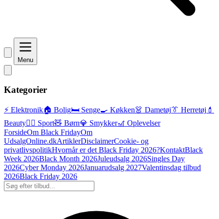
Menu
Kategorier
⚡ Elektronik
🏠 Bolig
🛏️ Senge
🍳 Køkken
👗 Dametøj
👔 Herretøj
💄
Beauty
🏃‍♂️ Sport
🧸 Børn
💎 Smykker
🎢 Oplevelser
Forside
Om Black Friday
Om
UdsalgOnline.dk
Artikler
Disclaimer
Cookie- og
privatlivspolitik
Hvornår er det Black Friday 2026?
Kontakt
Black
Week 2026
Black Month 2026
Juleudsalg 2026
Singles Day
2026
Cyber Monday 2026
Januarudsalg 2027
Valentinsdag tilbud
2026
Black Friday 2026