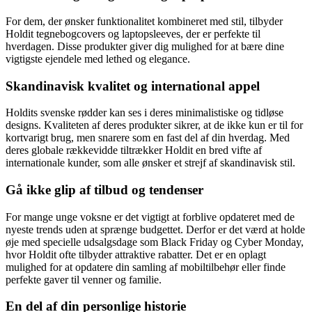
For dem, der ønsker funktionalitet kombineret med stil, tilbyder
Holdit tegnebogcovers og laptopsleeves, der er perfekte til
hverdagen. Disse produkter giver dig mulighed for at bære dine
vigtigste ejendele med lethed og elegance.
Skandinavisk kvalitet og international appel
Holdits svenske rødder kan ses i deres minimalistiske og tidløse
designs. Kvaliteten af deres produkter sikrer, at de ikke kun er til for
kortvarigt brug, men snarere som en fast del af din hverdag. Med
deres globale rækkevidde tiltrækker Holdit en bred vifte af
internationale kunder, som alle ønsker et strejf af skandinavisk stil.
Gå ikke glip af tilbud og tendenser
For mange unge voksne er det vigtigt at forblive opdateret med de
nyeste trends uden at sprænge budgettet. Derfor er det værd at holde
øje med specielle udsalgsdage som Black Friday og Cyber Monday,
hvor Holdit ofte tilbyder attraktive rabatter. Det er en oplagt
mulighed for at opdatere din samling af mobiltilbehør eller finde
perfekte gaver til venner og familie.
En del af din personlige historie