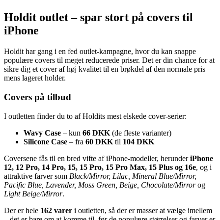
Holdit outlet – spar stort på covers til
iPhone
Holdit har gang i en fed outlet-kampagne, hvor du kan snappe
populære covers til meget reducerede priser. Det er din chance for at
sikre dig et cover af høj kvalitet til en brøkdel af den normale pris –
mens lageret holder.
Covers på tilbud
I outletten finder du to af Holdits mest elskede cover-serier:
Wavy Case
– kun
66 DKK
(de fleste varianter)
Silicone Case
– fra
60 DKK
til
104 DKK
Coversene fås til en bred vifte af iPhone-modeller, herunder
iPhone
12, 12 Pro, 14 Pro, 15, 15 Pro, 15 Pro Max, 15 Plus og 16e
, og i
attraktive farver som
Black/Mirror, Lilac, Mineral Blue/Mirror,
Pacific Blue, Lavender, Moss Green, Beige, Chocolate/Mirror
og
Light Beige/Mirror
.
Der er hele
162 varer
i outletten, så der er masser at vælge imellem
– det er bare om at komme til, før de populære størrelser og farver er