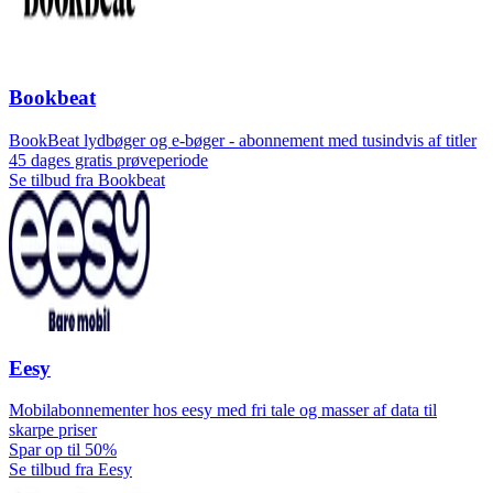
Bookbeat
BookBeat lydbøger og e-bøger - abonnement med tusindvis af titler
45 dages gratis prøveperiode
Se tilbud fra Bookbeat
Eesy
Mobilabonnementer hos eesy med fri tale og masser af data til
skarpe priser
Spar op til 50%
Se tilbud fra Eesy