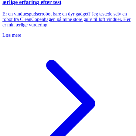
ærlige erfaring efter test
Er en vinduespudserrobot bare en dyr gadget? Jeg testede selv en
robot fra CleanCopenhagen på mine store gulv-til-loft-vinduer. Her
er min ærlige vurdering.
Læs mere