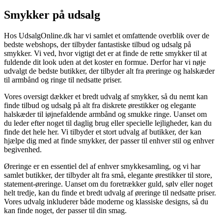
Smykker på udsalg
Hos UdsalgOnline.dk har vi samlet et omfattende overblik over de
bedste webshops, der tilbyder fantastiske tilbud og udsalg på
smykker. Vi ved, hvor vigtigt det er at finde de rette smykker til at
fuldende dit look uden at det koster en formue. Derfor har vi nøje
udvalgt de bedste butikker, der tilbyder alt fra øreringe og halskæder
til armbånd og ringe til nedsatte priser.
Vores oversigt dækker et bredt udvalg af smykker, så du nemt kan
finde tilbud og udsalg på alt fra diskrete ørestikker og elegante
halskæder til iøjnefaldende armbånd og smukke ringe. Uanset om
du leder efter noget til daglig brug eller specielle lejligheder, kan du
finde det hele her. Vi tilbyder et stort udvalg af butikker, der kan
hjælpe dig med at finde smykker, der passer til enhver stil og enhver
begivenhed.
Øreringe er en essentiel del af enhver smykkesamling, og vi har
samlet butikker, der tilbyder alt fra små, elegante ørestikker til store,
statement-øreringe. Uanset om du foretrækker guld, sølv eller noget
helt tredje, kan du finde et bredt udvalg af øreringe til nedsatte priser.
Vores udvalg inkluderer både moderne og klassiske designs, så du
kan finde noget, der passer til din smag.