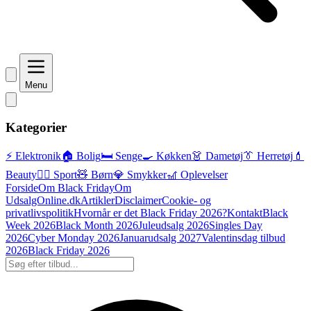
Menu
Kategorier
⚡ Elektronik
🏠 Bolig
🛏️ Senge
🍳 Køkken
👗 Dametøj
👔 Herretøj
💄
Beauty
🏃‍♂️ Sport
🧸 Børn
💎 Smykker
🎢 Oplevelser
Forside
Om Black Friday
Om
UdsalgOnline.dk
Artikler
Disclaimer
Cookie- og
privatlivspolitik
Hvornår er det Black Friday 2026?
Kontakt
Black
Week 2026
Black Month 2026
Juleudsalg 2026
Singles Day
2026
Cyber Monday 2026
Januarudsalg 2027
Valentinsdag tilbud
2026
Black Friday 2026