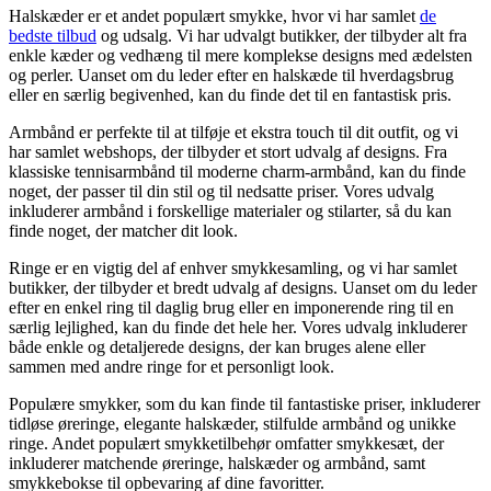
Halskæder er et andet populært smykke, hvor vi har samlet
de
bedste tilbud
og udsalg. Vi har udvalgt butikker, der tilbyder alt fra
enkle kæder og vedhæng til mere komplekse designs med ædelsten
og perler. Uanset om du leder efter en halskæde til hverdagsbrug
eller en særlig begivenhed, kan du finde det til en fantastisk pris.
Armbånd er perfekte til at tilføje et ekstra touch til dit outfit, og vi
har samlet webshops, der tilbyder et stort udvalg af designs. Fra
klassiske tennisarmbånd til moderne charm-armbånd, kan du finde
noget, der passer til din stil og til nedsatte priser. Vores udvalg
inkluderer armbånd i forskellige materialer og stilarter, så du kan
finde noget, der matcher dit look.
Ringe er en vigtig del af enhver smykkesamling, og vi har samlet
butikker, der tilbyder et bredt udvalg af designs. Uanset om du leder
efter en enkel ring til daglig brug eller en imponerende ring til en
særlig lejlighed, kan du finde det hele her. Vores udvalg inkluderer
både enkle og detaljerede designs, der kan bruges alene eller
sammen med andre ringe for et personligt look.
Populære smykker, som du kan finde til fantastiske priser, inkluderer
tidløse øreringe, elegante halskæder, stilfulde armbånd og unikke
ringe. Andet populært smykketilbehør omfatter smykkesæt, der
inkluderer matchende øreringe, halskæder og armbånd, samt
smykkebokse til opbevaring af dine favoritter.