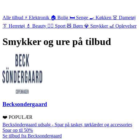
Alle tilbud
⚡ Elektronik
🏠 Bolig
🛏️ Senge
🍳 Køkken
👗 Dametøj
👔 Herretøj
💄 Beauty
🏃‍♂️ Sport
🧸 Børn
💎 Smykker
🎢 Oplevelser
Smykker og ure på tilbud
Becksondergaard
❤️ POPULÆR
Becksöndergaard udsalg - Spar på tasker, tørklæder og accessories
Spar op til 50%
Se tilbud fra Becksondergaard