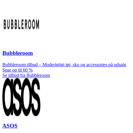
Bubbleroom
Bubbleroom tilbud – Moderigtigt tøj, sko og accessories på udsalg
Spar op til 60 %
Se tilbud fra Bubbleroom
ASOS