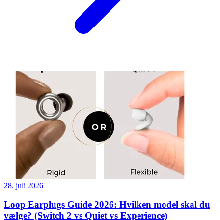
28. juli 2026
Loop Earplugs Guide 2026: Hvilken model skal du
vælge? (Switch 2 vs Quiet vs Experience)