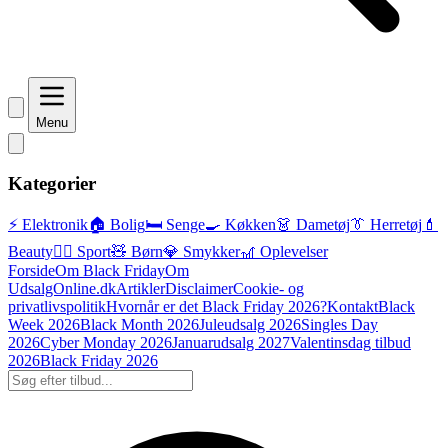
Menu
Kategorier
⚡ Elektronik
🏠 Bolig
🛏️ Senge
🍳 Køkken
👗 Dametøj
👔 Herretøj
💄
Beauty
🏃‍♂️ Sport
🧸 Børn
💎 Smykker
🎢 Oplevelser
Forside
Om Black Friday
Om
UdsalgOnline.dk
Artikler
Disclaimer
Cookie- og
privatlivspolitik
Hvornår er det Black Friday 2026?
Kontakt
Black
Week 2026
Black Month 2026
Juleudsalg 2026
Singles Day
2026
Cyber Monday 2026
Januarudsalg 2027
Valentinsdag tilbud
2026
Black Friday 2026