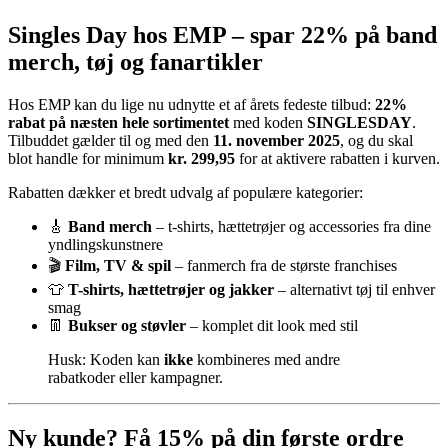
Singles Day hos EMP – spar 22% på band
merch, tøj og fanartikler
Hos EMP kan du lige nu udnytte et af årets fedeste tilbud:
22%
rabat på næsten hele sortimentet
med koden
SINGLESDAY
.
Tilbuddet gælder til og med den
11. november 2025
, og du skal
blot handle for minimum
kr. 299,95
for at aktivere rabatten i kurven.
Rabatten dækker et bredt udvalg af populære kategorier:
🎸
Band merch
– t-shirts, hættetrøjer og accessories fra dine
yndlingskunstnere
🎬
Film, TV & spil
– fanmerch fra de største franchises
👕
T-shirts, hættetrøjer og jakker
– alternativt tøj til enhver
smag
👖
Bukser og støvler
– komplet dit look med stil
Husk: Koden kan
ikke
kombineres med andre
rabatkoder eller kampagner.
Ny kunde? Få 15% på din første ordre