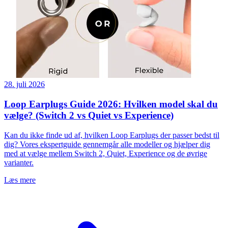
28. juli 2026
Loop Earplugs Guide 2026: Hvilken model skal du
vælge? (Switch 2 vs Quiet vs Experience)
Kan du ikke finde ud af, hvilken Loop Earplugs der passer bedst til
dig? Vores ekspertguide gennemgår alle modeller og hjælper dig
med at vælge mellem Switch 2, Quiet, Experience og de øvrige
varianter.
Læs mere