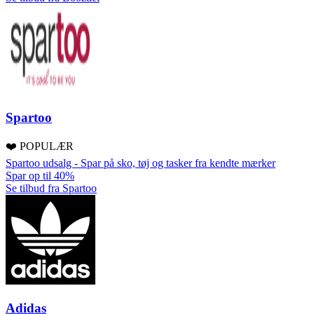
Spartoo
❤️ POPULÆR
Spartoo udsalg - Spar på sko, tøj og tasker fra kendte mærker
Spar op til 40%
Se tilbud fra Spartoo
Adidas