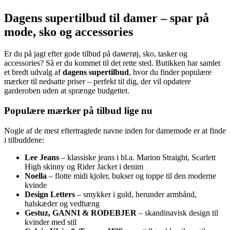
Dagens supertilbud til damer – spar på
mode, sko og accessories
Er du på jagt efter gode tilbud på daметøj, sko, tasker og
accessories? Så er du kommet til det rette sted. Butikken har samlet
et bredt udvalg af
dagens supertilbud
, hvor du finder populære
mærker til nedsatte priser – perfekt til dig, der vil opdatere
garderoben uden at sprænge budgettet.
Populære mærker på tilbud lige nu
Nogle af de mest eftertragtede navne inden for damemode er at finde
i tilbuddene:
Lee Jeans
– klassiske jeans i bl.a. Marion Straight, Scarlett
High skinny og Rider Jacket i denim
Noella
– flotte midi kjoler, bukser og toppe til den moderne
kvinde
Design Letters
– smykker i guld, herunder armbånd,
halskæder og vedhæng
Gestuz, GANNI & RODEBJER
– skandinavisk design til
kvinder med stil