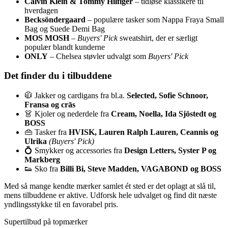
Calvin Klein & Tommy Hilfiger
– tidløse klassikere til
hverdagen
Becksöndergaard
– populære tasker som Nappa Fraya Small
Bag og Suede Demi Bag
MOS MOSH
–
Buyers' Pick
sweatshirt, der er særligt
populær blandt kunderne
ONLY
– Chelsea støvler udvalgt som
Buyers' Pick
Det finder du i tilbuddene
🧥 Jakker og cardigans fra bl.a.
Selected, Sofie Schnoor,
Fransa og crās
👗 Kjoler og nederdele fra
Cream, Noella, Ida Sjöstedt og
BOSS
👜 Tasker fra
HVISK, Lauren Ralph Lauren, Ceannis og
Ulrika
(Buyers' Pick)
💍 Smykker og accessories fra
Design Letters, Syster P og
Markberg
👟 Sko fra
Billi Bi, Steve Madden, VAGABOND og BOSS
Med så mange kendte mærker samlet ét sted er det oplagt at slå til,
mens tilbuddene er aktive. Udforsk hele udvalget og find dit næste
yndlingsstykke til en favorabel pris.
Supertilbud på topmærker