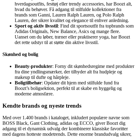
hverdagsoutfits, festtøj eller trendy accessories, har Boozt alt,
hvad du behøver. Få adgang til stilfulde kollektioner fra
brands som Ganni, Lauren Ralph Lauren, og Polo Ralph
Lauren, der sikrer kvalitet og elegance til enhver anledning.
Sport og aktiv livsstil
: Find dit sportsoutfit fra topbrands som
Adidas Originals, New Balance, Asics og mange flere.
Uanset om du løber, træner eller praktiserer yoga, har Boozt
det rette udstyr til at støtte din aktive livsstil.
Skønhed og bolig
Beauty-produkter
: Forny dit skønhedsregime med produkter
fra dine yndlingsmærker, der tilbyder alt fra hudpleje og
makeup til dufte og hårpleje.
Boligtilbehør
: Opdater dit hjem med stilfulde fund fra
Boozt’s boligsektion, perfekt til at skabe en hyggelig og
moderne atmosfære.
Kendte brands og nyeste trends
Med over 1.400 brands i kataloget, inkludert populære navne som
BOSS Black, Gant Clothing, adidas og ECCO, giver Boozt dig
adgang til et dynamisk udvalg der kombinerer klassiske favoritter
med dagens hotteste modetrends. Dette enorme brandudvalg sikrer,