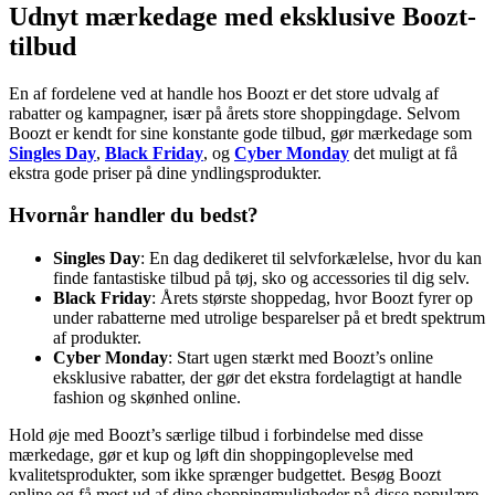
Udnyt mærkedage med eksklusive Boozt-
tilbud
En af fordelene ved at handle hos Boozt er det store udvalg af
rabatter og kampagner, især på årets store shoppingdage. Selvom
Boozt er kendt for sine konstante gode tilbud, gør mærkedage som
Singles Day
,
Black Friday
, og
Cyber Monday
det muligt at få
ekstra gode priser på dine yndlingsprodukter.
Hvornår handler du bedst?
Singles Day
: En dag dedikeret til selvforkælelse, hvor du kan
finde fantastiske tilbud på tøj, sko og accessories til dig selv.
Black Friday
: Årets største shoppedag, hvor Boozt fyrer op
under rabatterne med utrolige besparelser på et bredt spektrum
af produkter.
Cyber Monday
: Start ugen stærkt med Boozt’s online
eksklusive rabatter, der gør det ekstra fordelagtigt at handle
fashion og skønhed online.
Hold øje med Boozt’s særlige tilbud i forbindelse med disse
mærkedage, gør et kup og løft din shoppingoplevelse med
kvalitetsprodukter, som ikke sprænger budgettet. Besøg Boozt
online og få mest ud af dine shoppingmuligheder på disse populære