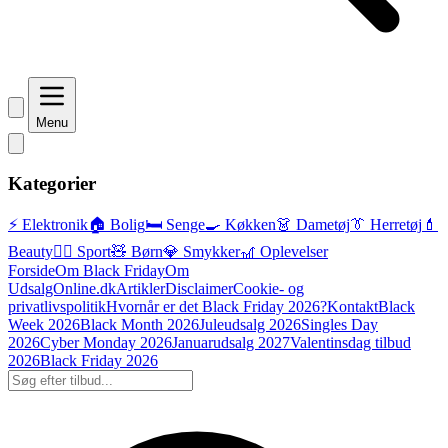
Menu
Kategorier
⚡ Elektronik
🏠 Bolig
🛏️ Senge
🍳 Køkken
👗 Dametøj
👔 Herretøj
💄
Beauty
🏃‍♂️ Sport
🧸 Børn
💎 Smykker
🎢 Oplevelser
Forside
Om Black Friday
Om
UdsalgOnline.dk
Artikler
Disclaimer
Cookie- og
privatlivspolitik
Hvornår er det Black Friday 2026?
Kontakt
Black
Week 2026
Black Month 2026
Juleudsalg 2026
Singles Day
2026
Cyber Monday 2026
Januarudsalg 2027
Valentinsdag tilbud
2026
Black Friday 2026