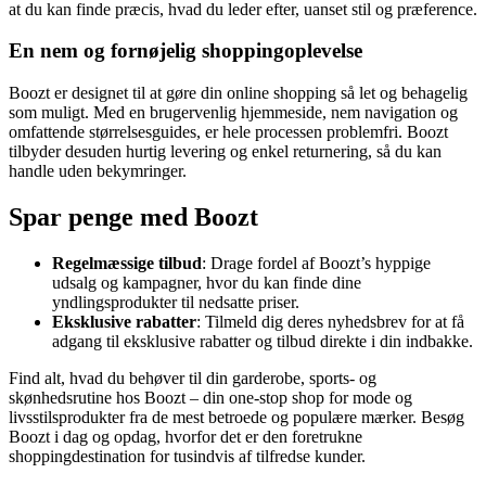
at du kan finde præcis, hvad du leder efter, uanset stil og præference.
En nem og fornøjelig shoppingoplevelse
Boozt er designet til at gøre din online shopping så let og behagelig
som muligt. Med en brugervenlig hjemmeside, nem navigation og
omfattende størrelsesguides, er hele processen problemfri. Boozt
tilbyder desuden hurtig levering og enkel returnering, så du kan
handle uden bekymringer.
Spar penge med Boozt
Regelmæssige tilbud
: Drage fordel af Boozt’s hyppige
udsalg og kampagner, hvor du kan finde dine
yndlingsprodukter til nedsatte priser.
Eksklusive rabatter
: Tilmeld dig deres nyhedsbrev for at få
adgang til eksklusive rabatter og tilbud direkte i din indbakke.
Find alt, hvad du behøver til din garderobe, sports- og
skønhedsrutine hos Boozt – din one-stop shop for mode og
livsstilsprodukter fra de mest betroede og populære mærker. Besøg
Boozt i dag og opdag, hvorfor det er den foretrukne
shoppingdestination for tusindvis af tilfredse kunder.