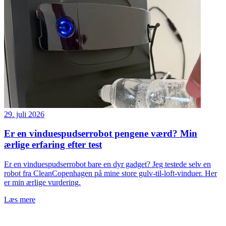
29. juli 2026
Er en vinduespudserrobot pengene værd? Min
ærlige erfaring efter test
Er en vinduespudserrobot bare en dyr gadget? Jeg testede selv en
robot fra CleanCopenhagen på mine store gulv-til-loft-vinduer. Her
er min ærlige vurdering.
Læs mere