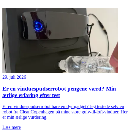
29. juli 2026
Er en vinduespudserrobot pengene værd? Min
ærlige erfaring efter test
Er en vinduespudserrobot bare en dyr gadget? Jeg testede selv en
robot fra CleanCopenhagen på mine store gulv-til-loft-vinduer. Her
er min ærlige vurdering.
Læs mere