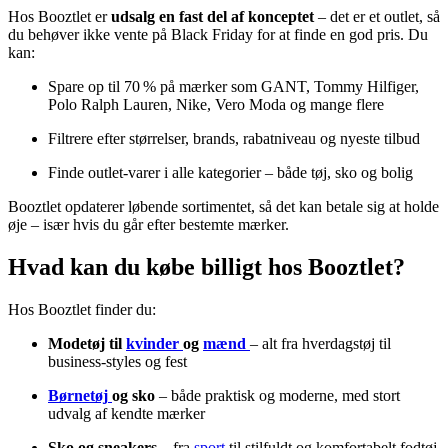
Hos Booztlet er
udsalg en fast del af konceptet
– det er et outlet, så
du behøver ikke vente på Black Friday for at finde en god pris. Du
kan:
Spare op til 70 % på mærker som GANT, Tommy Hilfiger,
Polo Ralph Lauren, Nike, Vero Moda og mange flere
Filtrere efter størrelser, brands, rabatniveau og nyeste tilbud
Finde outlet-varer i alle kategorier – både tøj, sko og bolig
Booztlet opdaterer løbende sortimentet, så det kan betale sig at holde
øje – især hvis du går efter bestemte mærker.
Hvad kan du købe billigt hos Booztlet?
Hos Booztlet finder du:
Modetøj til
kvinder
og
mænd
– alt fra hverdagstøj til
business-styles og fest
Børnetøj
og sko
– både praktisk og moderne, med stort
udvalg af kendte mærker
Sko og sneakers
– fra
sport
til stilfuldt og komfortabelt fodtøj