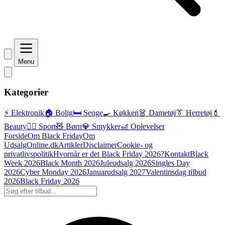
Menu
Kategorier
⚡ Elektronik
🏠 Bolig
🛏️ Senge
🍳 Køkken
👗 Dametøj
👔 Herretøj
💄
Beauty
🏃‍♂️ Sport
🧸 Børn
💎 Smykker
🎢 Oplevelser
Forside
Om Black Friday
Om
UdsalgOnline.dk
Artikler
Disclaimer
Cookie- og
privatlivspolitik
Hvornår er det Black Friday 2026?
Kontakt
Black
Week 2026
Black Month 2026
Juleudsalg 2026
Singles Day
2026
Cyber Monday 2026
Januarudsalg 2027
Valentinsdag tilbud
2026
Black Friday 2026