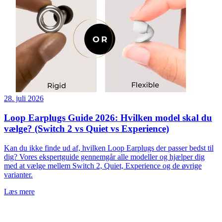
28. juli 2026
Loop Earplugs Guide 2026: Hvilken model skal du
vælge? (Switch 2 vs Quiet vs Experience)
Kan du ikke finde ud af, hvilken Loop Earplugs der passer bedst til
dig? Vores ekspertguide gennemgår alle modeller og hjælper dig
med at vælge mellem Switch 2, Quiet, Experience og de øvrige
varianter.
Læs mere