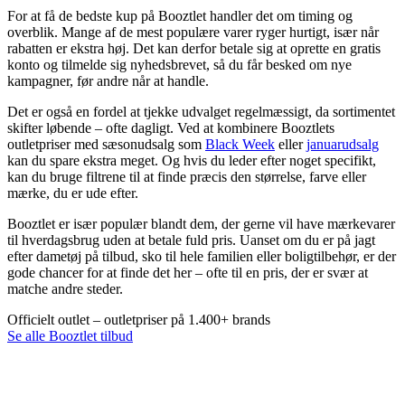
For at få de bedste kup på Booztlet handler det om timing og
overblik. Mange af de mest populære varer ryger hurtigt, især når
rabatten er ekstra høj. Det kan derfor betale sig at oprette en gratis
konto og tilmelde sig nyhedsbrevet, så du får besked om nye
kampagner, før andre når at handle.
Det er også en fordel at tjekke udvalget regelmæssigt, da sortimentet
skifter løbende – ofte dagligt. Ved at kombinere Booztlets
outletpriser med sæsonudsalg som
Black Week
eller
januarudsalg
kan du spare ekstra meget. Og hvis du leder efter noget specifikt,
kan du bruge filtrene til at finde præcis den størrelse, farve eller
mærke, du er ude efter.
Booztlet er især populær blandt dem, der gerne vil have mærkevarer
til hverdagsbrug uden at betale fuld pris. Uanset om du er på jagt
efter dametøj på tilbud, sko til hele familien eller boligtilbehør, er der
gode chancer for at finde det her – ofte til en pris, der er svær at
matche andre steder.
Officielt outlet – outletpriser på 1.400+ brands
Se alle Booztlet tilbud