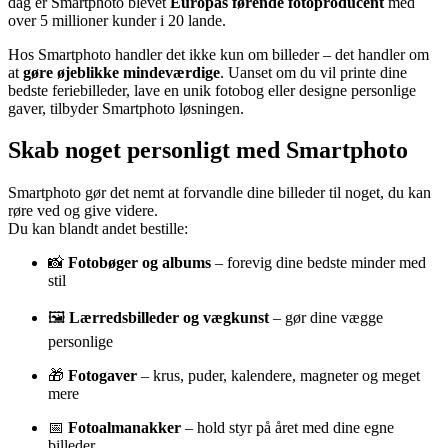
dag er Smartphoto blevet
Europas førende fotoproducent
med
over 5 millioner kunder i 20 lande.
Hos Smartphoto handler det ikke kun om billeder – det handler om
at
gøre øjeblikke mindeværdige
. Uanset om du vil printe dine
bedste feriebilleder, lave en unik fotobog eller designe personlige
gaver, tilbyder Smartphoto løsningen.
Skab noget personligt med Smartphoto
Smartphoto gør det nemt at forvandle dine billeder til noget, du kan
røre ved og give videre.
Du kan blandt andet bestille:
📸
Fotobøger og albums
– forevig dine bedste minder med
stil
🖼️
Lærredsbilleder og vægkunst
– gør dine vægge
personlige
🎁
Fotogaver
– krus, puder, kalendere, magneter og meget
mere
📅
Fotoalmanakker
– hold styr på året med dine egne
billeder