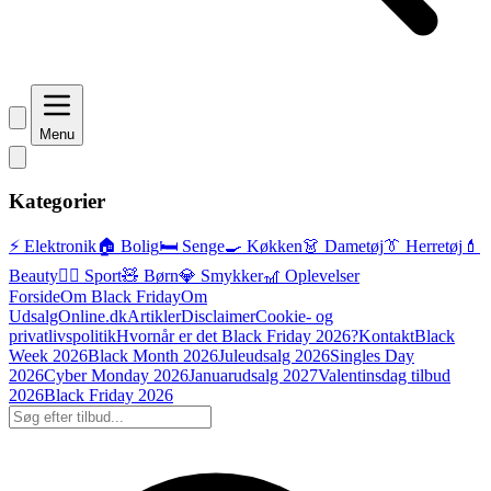
Menu
Kategorier
⚡ Elektronik
🏠 Bolig
🛏️ Senge
🍳 Køkken
👗 Dametøj
👔 Herretøj
💄
Beauty
🏃‍♂️ Sport
🧸 Børn
💎 Smykker
🎢 Oplevelser
Forside
Om Black Friday
Om
UdsalgOnline.dk
Artikler
Disclaimer
Cookie- og
privatlivspolitik
Hvornår er det Black Friday 2026?
Kontakt
Black
Week 2026
Black Month 2026
Juleudsalg 2026
Singles Day
2026
Cyber Monday 2026
Januarudsalg 2027
Valentinsdag tilbud
2026
Black Friday 2026