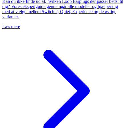
Kan du ikke finde ud af, hvilken Loop Earplugs der passer bedst til
dig? Vores ekspertguide gennemgår alle modeller og hjælper dig
med at vælge mellem Switch 2, Quiet, Experience og de øvrige
varianter.
Læs mere