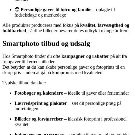
🧒
Personlige gaver til børn og familie
– oplagte til
fødselsdage og mærkedage
Alle produkter produceres med fokus på
kvalitet, farveægthed og
holdbarhed
, så dine billeder bevarer deres udtryk i mange år frem.
Smartphoto tilbud og udsalg
Hos Smartphoto finder du ofte
kampagner og rabatter
på alt fra
fotogaver til lærredsbilleder.
Det betyder, at du kan skabe personlige gaver og fotoprints til en
skarp pris – uden at gå på kompromis med kvaliteten.
Typiske tilbud dækker:
Fotobøger og kalendere
– ideelle til gaver eller ferieminder
Lærredsprint og plakater
– sæt dit personlige præg på
indretningen
Billeder og forstørrelser
– klassisk fotoprint i professionel
kvalitet
Fotogaver og accessories
– perfekte til gaver, jul og højtider