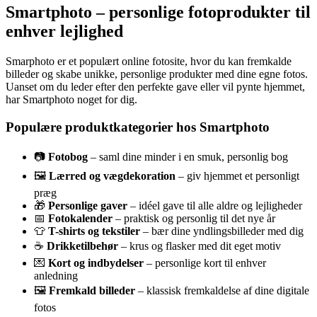
Smartphoto – personlige fotoprodukter til
enhver lejlighed
Smarphoto er et populært online fotosite, hvor du kan fremkalde
billeder og skabe unikke, personlige produkter med dine egne fotos.
Uanset om du leder efter den perfekte gave eller vil pynte hjemmet,
har Smartphoto noget for dig.
Populære produktkategorier hos Smartphoto
📷
Fotobog
– saml dine minder i en smuk, personlig bog
🖼️
Lærred og vægdekoration
– giv hjemmet et personligt
præg
🎁
Personlige gaver
– idéel gave til alle aldre og lejligheder
📅
Fotokalender
– praktisk og personlig til det nye år
👕
T-shirts og tekstiler
– bær dine yndlingsbilleder med dig
☕
Drikketilbehør
– krus og flasker med dit eget motiv
💌
Kort og indbydelser
– personlige kort til enhver
anledning
🖼️
Fremkald billeder
– klassisk fremkaldelse af dine digitale
fotos