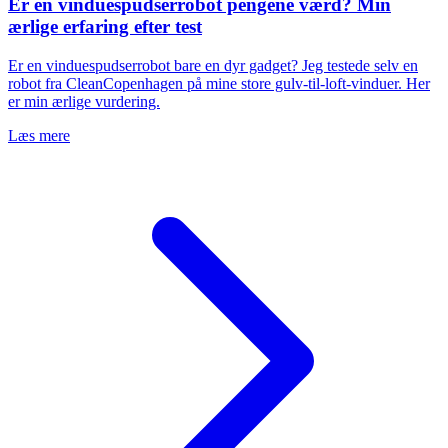
Er en vinduespudserrobot pengene værd? Min
ærlige erfaring efter test
Er en vinduespudserrobot bare en dyr gadget? Jeg testede selv en
robot fra CleanCopenhagen på mine store gulv-til-loft-vinduer. Her
er min ærlige vurdering.
Læs mere