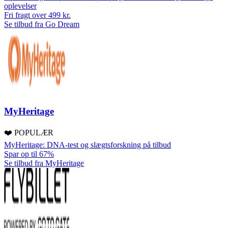
oplevelser
Fri fragt over 499 kr.
Se tilbud fra Go Dream
MyHeritage
❤️ POPULÆR
MyHeritage: DNA-test og slægtsforskning på tilbud
Spar op til 67%
Se tilbud fra MyHeritage