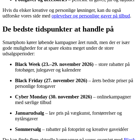
Hvis du elsker kreative og personlige løsninger, kan du også
udforske vores side med
oplevelser og personlige gaver på tilbud
.
De bedste tidspunkter at handle på
Smartphoto kører løbende kampagner året rundt, men der er især
gode muligheder for at spare ekstra meget under de store
udsalgsperioder:
Black Week (23.–29. november 2026)
– store rabatter på
fotobøger, julegaver og kalendere
Black Friday (27. november 2026)
– årets bedste priser på
personlige fotogaver
Cyber Monday (30. november 2026)
– onlinekampagner
med særlige tilbud
Januarudsalg
– lav pris på vægkunst, forstørrelser og
nytårsgaver
Sommersalg
– rabatter på fotoprint og kreative gaveidéer
Du kan finde flere aktuelle kampagner på vores oversigt med
Black