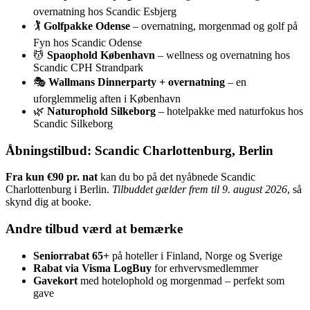
overnatning hos Scandic Esbjerg
🏌️
Golfpakke Odense
– overnatning, morgenmad og golf på
Fyn hos Scandic Odense
💆
Spaophold København
– wellness og overnatning hos
Scandic CPH Strandpark
🎭
Wallmans Dinnerparty + overnatning
– en
uforglemmelig aften i København
🌿
Naturophold Silkeborg
– hotelpakke med naturfokus hos
Scandic Silkeborg
Åbningstilbud: Scandic Charlottenburg, Berlin
Fra kun €90 pr. nat
kan du bo på det nyåbnede Scandic
Charlottenburg i Berlin.
Tilbuddet gælder frem til 9. august 2026
, så
skynd dig at booke.
Andre tilbud værd at bemærke
Seniorrabat 65+
på hoteller i Finland, Norge og Sverige
Rabat via Visma LogBuy
for erhvervsmedlemmer
Gavekort
med hotelophold og morgenmad – perfekt som
gave