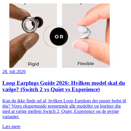
28. juli 2026
Loop Earplugs Guide 2026: Hvilken model skal du
vælge? (Switch 2 vs Quiet vs Experience)
Kan du ikke finde ud af, hvilken Loop Earplugs der passer bedst til
dig? Vores ekspertguide gennemgår alle modeller og hjælper dig
med at vælge mellem Switch 2, Quiet, Experience og de øvrige
varianter.
Læs mere