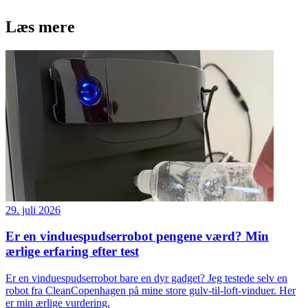
Læs mere
29. juli 2026
Er en vinduespudserrobot pengene værd? Min
ærlige erfaring efter test
Er en vinduespudserrobot bare en dyr gadget? Jeg testede selv en
robot fra CleanCopenhagen på mine store gulv-til-loft-vinduer. Her
er min ærlige vurdering.