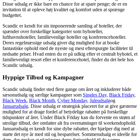
Disse udsalg er ikke bare en chance for at spare penge; de er en
invitation til at opleve høj kvalitet og komfort uden at sprænge
budgettet.
Scandic er kendt for sin imponerende samling af hoteller, der
spænder over forskellige kategorier som byhoteller,
lufthavnshoteller, familievenlige hoteller og konferencehoteller.
Deres regelmæssige udsalg giver dig mulighed for at booke
fantastiske ophold med de nyeste og mest efterspurgte faciliteter til
nedsatte priser. Hvad enten du er på udkig efter et centralt byhotel, et
familievenligt resort eller et konferencehotel, finder du det hele hos
Scandic udsalg.
Hyppige Tilbud og Kampagner
Scandic udsalg finder sted flere gange om året og inkluderer både
sæsonudsalg og særlige kampagner som
Singles Day
,
Black Friday
,
Black Week
,
Black Month
,
Cyber Monday
,
Juleudsalg
og
Januarudsalg
. Disse udsalg er strategisk placeret for at give gæsterne
mulighed for at drage fordel af betydelige rabatter på forskellige
tidspunkter af året. Under Black Friday kan du forvente en strøm af
utrolige tilbud, der omfatter alt fra overnatninger til weekendophold.
Januarudsalg er kendt for sine dybe rabatter, der hjælper dig med at
starte det nye år med stil og besparelser. Sommerudsalg er ideelle for
dem, der ønsker at planlægge deres ferieophold til de varme