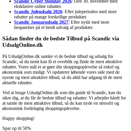
Scandic Cyber Monday 2026
: Den 30. november med
eksklusive online rabatter.
Scandic Juleudsalg 2026
: Efter juleperioden med store
rabatter på mange forskellige produkter.
Scandic Januarudsalg 2027
: Efter nytår med store
besparelser på et bredt udvalg af produkter.
Sådan finder du de bedste Tilbud på Scandic via
UdsalgOnline.dk
På UdsalgOnline.dk samler vi de bedste tilbud og udsalg fra
Scandic, så du nemt kan få et overblik og finde de mest attraktive
rabatter. Vores mål er at gøre din shoppingoplevelse så enkel og
økonomisk som muligt. Vi opdaterer løbende vores side med de
nyeste og mest attraktive tilbud, så du altid har adgang til de mest
aktuelle rabatter.
Ved at bruge UdsalgOnline.dk som din guide til Scandic, kan du
sikre dig, at du får de bedste tilbud og rabatter. Vi arbejder hårdt for
at samle de mest attraktive tilbud, så du kan nyde en stressfri og
økonomisk fordelagtig shoppingoplevelse.
Happy shopping!
Spar op til 50%