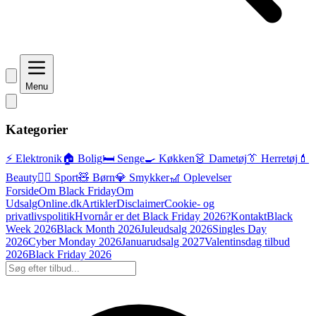
Menu
Kategorier
⚡ Elektronik
🏠 Bolig
🛏️ Senge
🍳 Køkken
👗 Dametøj
👔 Herretøj
💄
Beauty
🏃‍♂️ Sport
🧸 Børn
💎 Smykker
🎢 Oplevelser
Forside
Om Black Friday
Om
UdsalgOnline.dk
Artikler
Disclaimer
Cookie- og
privatlivspolitik
Hvornår er det Black Friday 2026?
Kontakt
Black
Week 2026
Black Month 2026
Juleudsalg 2026
Singles Day
2026
Cyber Monday 2026
Januarudsalg 2027
Valentinsdag tilbud
2026
Black Friday 2026