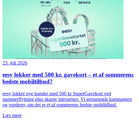
23. juli 2026
eesy lokker med 500 kr. gavekort – et af sommerens
bedste mobiltilbud?
eesy lokker nye kunder med 500 kr SuperGavekort ved
nummerflytning plus skarpe intropriser. Vi gennemgår kampagnen
og vurderer, om det er et af sommerens bedste mobiltilbud.
Læs mere