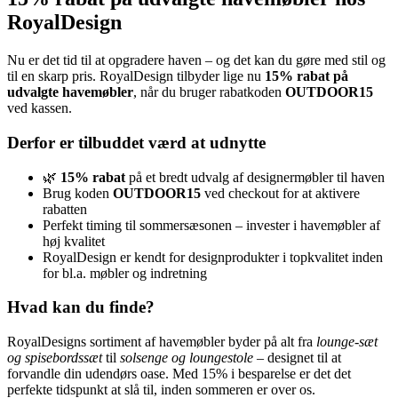
RoyalDesign
Nu er det tid til at opgradere haven – og det kan du gøre med stil og
til en skarp pris. RoyalDesign tilbyder lige nu
15% rabat på
udvalgte havemøbler
, når du bruger rabatkoden
OUTDOOR15
ved kassen.
Derfor er tilbuddet værd at udnytte
🌿
15% rabat
på et bredt udvalg af designermøbler til haven
Brug koden
OUTDOOR15
ved checkout for at aktivere
rabatten
Perfekt timing til sommersæsonen – invester i havemøbler af
høj kvalitet
RoyalDesign er kendt for designprodukter i topkvalitet inden
for bl.a. møbler og indretning
Hvad kan du finde?
RoyalDesigns sortiment af havemøbler byder på alt fra
lounge-sæt
og spisebordssæt
til
solsenge og loungestole
– designet til at
forvandle din udendørs oase. Med 15% i besparelse er det det
perfekte tidspunkt at slå til, inden sommeren er over os.