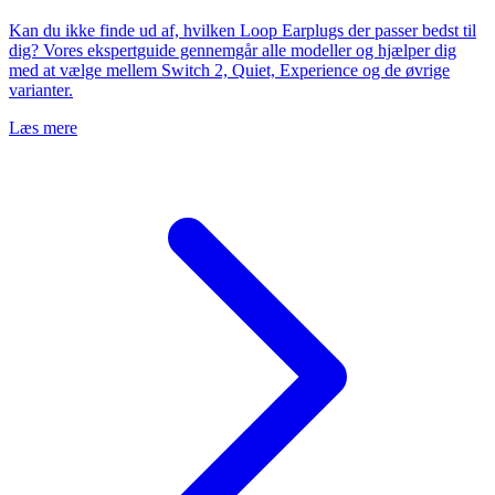
Kan du ikke finde ud af, hvilken Loop Earplugs der passer bedst til
dig? Vores ekspertguide gennemgår alle modeller og hjælper dig
med at vælge mellem Switch 2, Quiet, Experience og de øvrige
varianter.
Læs mere