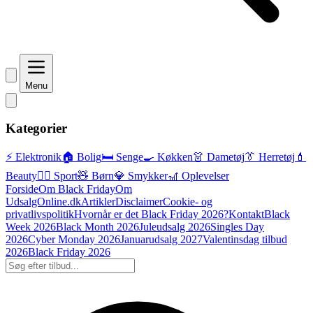
Menu
Kategorier
⚡ Elektronik
🏠 Bolig
🛏️ Senge
🍳 Køkken
👗 Dametøj
👔 Herretøj
💄
Beauty
🏃‍♂️ Sport
🧸 Børn
💎 Smykker
🎢 Oplevelser
Forside
Om Black Friday
Om
UdsalgOnline.dk
Artikler
Disclaimer
Cookie- og
privatlivspolitik
Hvornår er det Black Friday 2026?
Kontakt
Black
Week 2026
Black Month 2026
Juleudsalg 2026
Singles Day
2026
Cyber Monday 2026
Januarudsalg 2027
Valentinsdag tilbud
2026
Black Friday 2026