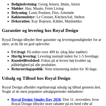
Boligindretning
: Georg Jensen, Iittala, Alessi
Møbler
: Hay, Muuto, Ferm Living
Belysning
: Louis Poulsen, Flos, Artemide
Køkkenudstyr
: Le Creuset, KitchenAid, Stelton
Dekoration
: Kay Bojesen, Kähler, Marimekko
Garantier og levering hos Royal Design
Royal Design tilbyder flere garantier og leveringsmuligheder for at
sikre, at du får en god oplevelse:
Fri fragt
: På ordrer over 499 kr. (dog ikke møbler)
Hurtig levering
: Levering normalt inden for 1-5 hverdage.
Kundetilfredshed
: Fokus på at levere høj kvalitet og
pålidelighed på alle produkter.
Returneringspolitik
: Nem returnering inden for 30 dage.
Udsalg og Tilbud hos Royal Design
Royal Design afholder regelmæssigt udsalg og tilbud gennem året.
Nogle af de mest populære udsalgsperioder inkluderer:
Royal Design Singles Day 2026
: Den 11. november, hvor
Royal Design tilbyder store rabatter på en bred vifte af