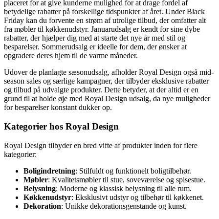
placeret for at give kunderne mulighed for at drage fordel af
betydelige rabatter på forskellige tidspunkter af året. Under Black
Friday kan du forvente en strøm af utrolige tilbud, der omfatter alt
fra møbler til køkkenudstyr. Januarudsalg er kendt for sine dybe
rabatter, der hjælper dig med at starte det nye år med stil og
besparelser. Sommerudsalg er ideelle for dem, der ønsker at
opgradere deres hjem til de varme måneder.
Udover de planlagte sæsonudsalg, afholder Royal Design også mid-
season sales og særlige kampagner, der tilbyder eksklusive rabatter
og tilbud på udvalgte produkter. Dette betyder, at der altid er en
grund til at holde øje med Royal Design udsalg, da nye muligheder
for besparelser konstant dukker op.
Kategorier hos Royal Design
Royal Design tilbyder en bred vifte af produkter inden for flere
kategorier:
Boligindretning
: Stilfuldt og funktionelt boligtilbehør.
Møbler
: Kvalitetsmøbler til stue, soveværelse og spisestue.
Belysning
: Moderne og klassisk belysning til alle rum.
Køkkenudstyr
: Eksklusivt udstyr og tilbehør til køkkenet.
Dekoration
: Unikke dekorationsgenstande og kunst.