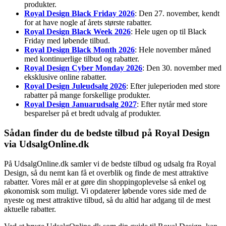
produkter.
Royal Design Black Friday 2026
: Den 27. november, kendt
for at have nogle af årets største rabatter.
Royal Design Black Week 2026
: Hele ugen op til Black
Friday med løbende tilbud.
Royal Design Black Month 2026
: Hele november måned
med kontinuerlige tilbud og rabatter.
Royal Design Cyber Monday 2026
: Den 30. november med
eksklusive online rabatter.
Royal Design Juleudsalg 2026
: Efter juleperioden med store
rabatter på mange forskellige produkter.
Royal Design Januarudsalg 2027
: Efter nytår med store
besparelser på et bredt udvalg af produkter.
Sådan finder du de bedste tilbud på Royal Design
via UdsalgOnline.dk
På UdsalgOnline.dk samler vi de bedste tilbud og udsalg fra Royal
Design, så du nemt kan få et overblik og finde de mest attraktive
rabatter. Vores mål er at gøre din shoppingoplevelse så enkel og
økonomisk som muligt. Vi opdaterer løbende vores side med de
nyeste og mest attraktive tilbud, så du altid har adgang til de mest
aktuelle rabatter.