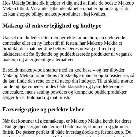
Hos UdsalgOnline.dk hjælper vi dig med at finde de bedste Makeup
Mekka tilbud. Vi samler løbende aktuelle rabatter og udsalg, så du
let kan shoppe billige makeup-produkter i høj kvalitet.
Makeup til enhver lejlighed og hudtype
Uanset om du leder efter den perfekte foundation, en dækkende
concealer eller en ny læbestift til festen, har Makeup Mekka et
produkt, der matcher dine behov. Deres udvalg er bredt og
inkluderer alt fra flydende og pudderbaserede produkter til vegansk
makeup og allergivenlige alternativer.
Et solidt makeup-look starter med en god base – og her tilbyder
Makeup Mekka foundations i forskellige nuancer og konsistenser, så
du kan finde den rette tone til netop din hudtype. Til at skjule mørke
rande og ujævnheder findes både klassiske og lysreflekterende
concealere, mens setting powders og kompakte pudderprodukter
sørger for et holdbart og mat finish.
Farverige øjne og perfekte læber
Når det kommer til øjenmakeup, er Makeup Mekka kendt for deres
alsidige øjenskyggepaletter med både matte, shimmer og glimmer-
finish. De passer perfekt til både hverdagslooks og festmakeup. Du