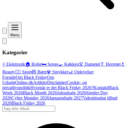
Menu
Kategorier
⚡ Elektronik
🏠 Bolig
🛏️ Senge
🍳 Køkken
👗 Dametøj
👔 Herretøj
💄
Beauty
🏃‍♂️ Sport
🧸 Børn
💎 Smykker
🎢 Oplevelser
Forside
Om Black Friday
Om
UdsalgOnline.dk
Artikler
Disclaimer
Cookie- og
privatlivspolitik
Hvornår er det Black Friday 2026?
Kontakt
Black
Week 2026
Black Month 2026
Juleudsalg 2026
Singles Day
2026
Cyber Monday 2026
Januarudsalg 2027
Valentinsdag tilbud
2026
Black Friday 2026