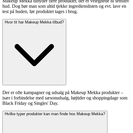
Makeup Mekka tilbyder flere produkter, der er velegnede til sensitiv
hud. Dog bør man som altid tjekke ingredienslisten og evt. lave en
test på huden, før produktet tages i brug.
Hvor tit har Makeup Mekka tilbud?
Der er ofte kampagner og udsalg på Makeup Mekka produkter –
især i forbindelse med sæsonudsalg, højtider og shoppingdage som
Black Friday og Singles' Day.
Hvilke typer produkter kan man finde hos Makeup Mekka?