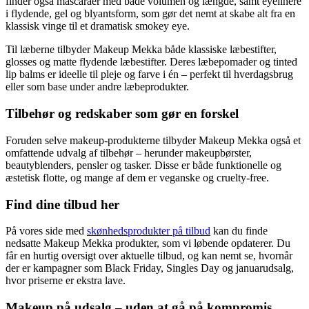
finder også mascaraer med både volumen og længde, samt eyelinere
i flydende, gel og blyantsform, som gør det nemt at skabe alt fra en
klassisk vinge til et dramatisk smokey eye.
Til læberne tilbyder Makeup Mekka både klassiske læbestifter,
glosses og matte flydende læbestifter. Deres læbepomader og tinted
lip balms er ideelle til pleje og farve i én – perfekt til hverdagsbrug
eller som base under andre læbeprodukter.
Tilbehør og redskaber som gør en forskel
Foruden selve makeup-produkterne tilbyder Makeup Mekka også et
omfattende udvalg af tilbehør – herunder makeupbørster,
beautyblenders, pensler og tasker. Disse er både funktionelle og
æstetisk flotte, og mange af dem er veganske og cruelty-free.
Find dine tilbud her
På vores side med
skønhedsprodukter på tilbud
kan du finde
nedsatte Makeup Mekka produkter, som vi løbende opdaterer. Du
får en hurtig oversigt over aktuelle tilbud, og kan nemt se, hvornår
der er kampagner som Black Friday, Singles Day og januarudsalg,
hvor priserne er ekstra lave.
Makeup på udsalg – uden at gå på kompromis