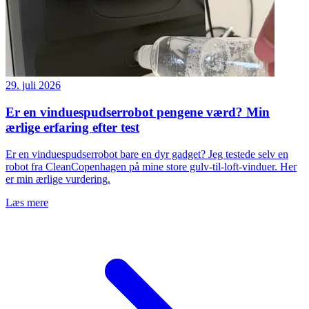
29. juli 2026
Er en vinduespudserrobot pengene værd? Min
ærlige erfaring efter test
Er en vinduespudserrobot bare en dyr gadget? Jeg testede selv en
robot fra CleanCopenhagen på mine store gulv-til-loft-vinduer. Her
er min ærlige vurdering.
Læs mere