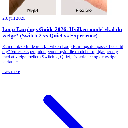
28. juli 2026
Loop Earplugs Guide 2026: Hvilken model skal du
vælge? (Switch 2 vs Quiet vs Experience)
Kan du ikke finde ud af, hvilken Loop Earplugs der passer bedst til
dig? Vores ekspertguide gennemgår alle modeller og hjælper dig
med at vælge mellem Switch 2, Quiet, Experience og de øvrige
varianter.
Læs mere