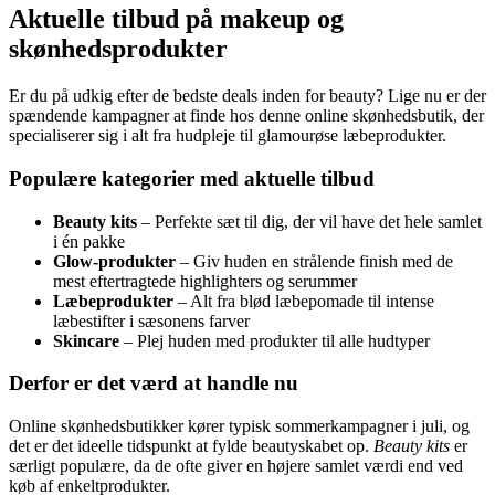
Aktuelle tilbud på makeup og
skønhedsprodukter
Er du på udkig efter de bedste deals inden for beauty? Lige nu er der
spændende kampagner at finde hos denne online skønhedsbutik, der
specialiserer sig i alt fra hudpleje til glamourøse læbeprodukter.
Populære kategorier med aktuelle tilbud
Beauty kits
– Perfekte sæt til dig, der vil have det hele samlet
i én pakke
Glow-produkter
– Giv huden en strålende finish med de
mest eftertragtede highlighters og serummer
Læbeprodukter
– Alt fra blød læbepomade til intense
læbestifter i sæsonens farver
Skincare
– Plej huden med produkter til alle hudtyper
Derfor er det værd at handle nu
Online skønhedsbutikker kører typisk sommerkampagner i juli, og
det er det ideelle tidspunkt at fylde beautyskabet op.
Beauty kits
er
særligt populære, da de ofte giver en højere samlet værdi end ved
køb af enkeltprodukter.