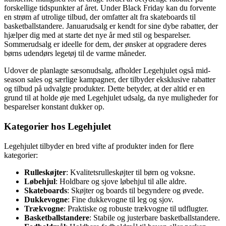
forskellige tidspunkter af året. Under Black Friday kan du forvente
en strøm af utrolige tilbud, der omfatter alt fra skateboards til
basketballstandere. Januarudsalg er kendt for sine dybe rabatter, der
hjælper dig med at starte det nye år med stil og besparelser.
Sommerudsalg er ideelle for dem, der ønsker at opgradere deres
børns udendørs legetøj til de varme måneder.
Udover de planlagte sæsonudsalg, afholder Legehjulet også mid-
season sales og særlige kampagner, der tilbyder eksklusive rabatter
og tilbud på udvalgte produkter. Dette betyder, at der altid er en
grund til at holde øje med Legehjulet udsalg, da nye muligheder for
besparelser konstant dukker op.
Kategorier hos Legehjulet
Legehjulet tilbyder en bred vifte af produkter inden for flere
kategorier:
Rulleskøjter
: Kvalitetsrulleskøjter til børn og voksne.
Løbehjul
: Holdbare og sjove løbehjul til alle aldre.
Skateboards
: Skøjter og boards til begyndere og øvede.
Dukkevogne
: Fine dukkevogne til leg og sjov.
Trækvogne
: Praktiske og robuste trækvogne til udflugter.
Basketballstandere
: Stabile og justerbare basketballstandere.