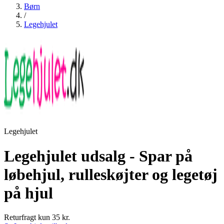
Børn
/
Legehjulet
Legehjulet
Legehjulet udsalg - Spar på
løbehjul, rulleskøjter og legetøj
på hjul
Returfragt kun 35 kr.