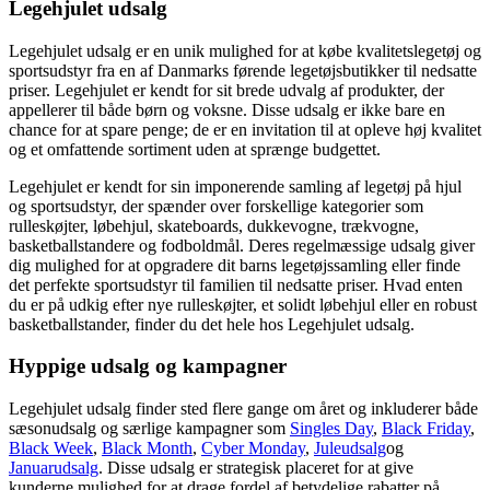
Legehjulet udsalg
Legehjulet udsalg er en unik mulighed for at købe kvalitetslegetøj og
sportsudstyr fra en af Danmarks førende legetøjsbutikker til nedsatte
priser. Legehjulet er kendt for sit brede udvalg af produkter, der
appellerer til både børn og voksne. Disse udsalg er ikke bare en
chance for at spare penge; de er en invitation til at opleve høj kvalitet
og et omfattende sortiment uden at sprænge budgettet.
Legehjulet er kendt for sin imponerende samling af legetøj på hjul
og sportsudstyr, der spænder over forskellige kategorier som
rulleskøjter, løbehjul, skateboards, dukkevogne, trækvogne,
basketballstandere og fodboldmål. Deres regelmæssige udsalg giver
dig mulighed for at opgradere dit barns legetøjssamling eller finde
det perfekte sportsudstyr til familien til nedsatte priser. Hvad enten
du er på udkig efter nye rulleskøjter, et solidt løbehjul eller en robust
basketballstander, finder du det hele hos Legehjulet udsalg.
Hyppige udsalg og kampagner
Legehjulet udsalg finder sted flere gange om året og inkluderer både
sæsonudsalg og særlige kampagner som
Singles Day
,
Black Friday
,
Black Week
,
Black Month
,
Cyber Monday
,
Juleudsalg
og
Januarudsalg
. Disse udsalg er strategisk placeret for at give
kunderne mulighed for at drage fordel af betydelige rabatter på