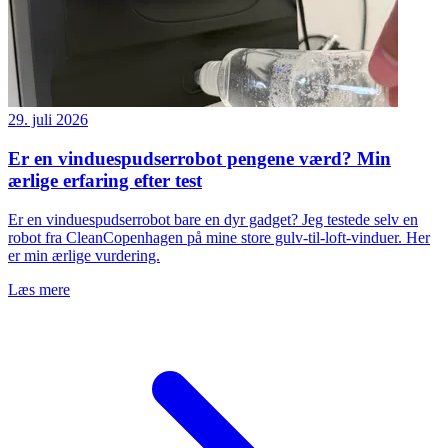
29. juli 2026
Er en vinduespudserrobot pengene værd? Min
ærlige erfaring efter test
Er en vinduespudserrobot bare en dyr gadget? Jeg testede selv en
robot fra CleanCopenhagen på mine store gulv-til-loft-vinduer. Her
er min ærlige vurdering.
Læs mere