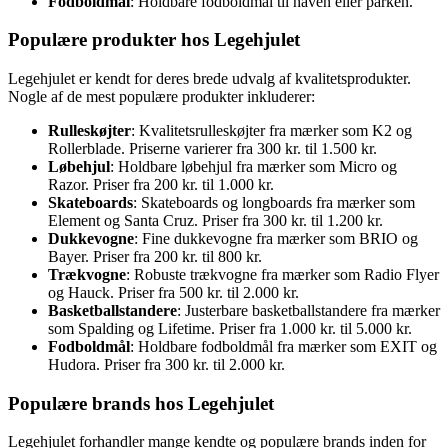
Fodboldmål
: Holdbare fodboldmål til haven eller parken.
Populære produkter hos Legehjulet
Legehjulet er kendt for deres brede udvalg af kvalitetsprodukter.
Nogle af de mest populære produkter inkluderer:
Rulleskøjter
: Kvalitetsrulleskøjter fra mærker som K2 og
Rollerblade. Priserne varierer fra 300 kr. til 1.500 kr.
Løbehjul
: Holdbare løbehjul fra mærker som Micro og
Razor. Priser fra 200 kr. til 1.000 kr.
Skateboards
: Skateboards og longboards fra mærker som
Element og Santa Cruz. Priser fra 300 kr. til 1.200 kr.
Dukkevogne
: Fine dukkevogne fra mærker som BRIO og
Bayer. Priser fra 200 kr. til 800 kr.
Trækvogne
: Robuste trækvogne fra mærker som Radio Flyer
og Hauck. Priser fra 500 kr. til 2.000 kr.
Basketballstandere
: Justerbare basketballstandere fra mærker
som Spalding og Lifetime. Priser fra 1.000 kr. til 5.000 kr.
Fodboldmål
: Holdbare fodboldmål fra mærker som EXIT og
Hudora. Priser fra 300 kr. til 2.000 kr.
Populære brands hos Legehjulet
Legehjulet forhandler mange kendte og populære brands inden for