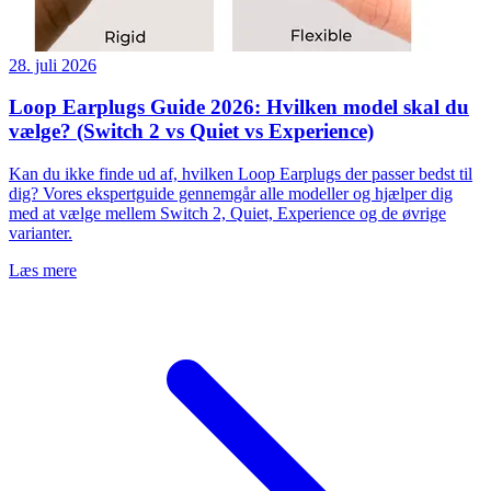
28. juli 2026
Loop Earplugs Guide 2026: Hvilken model skal du
vælge? (Switch 2 vs Quiet vs Experience)
Kan du ikke finde ud af, hvilken Loop Earplugs der passer bedst til
dig? Vores ekspertguide gennemgår alle modeller og hjælper dig
med at vælge mellem Switch 2, Quiet, Experience og de øvrige
varianter.
Læs mere