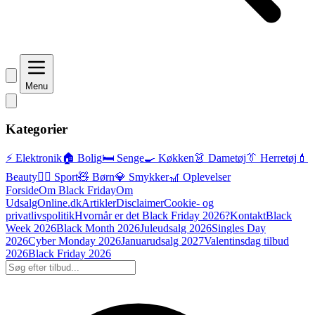
Menu
Kategorier
⚡ Elektronik
🏠 Bolig
🛏️ Senge
🍳 Køkken
👗 Dametøj
👔 Herretøj
💄
Beauty
🏃‍♂️ Sport
🧸 Børn
💎 Smykker
🎢 Oplevelser
Forside
Om Black Friday
Om
UdsalgOnline.dk
Artikler
Disclaimer
Cookie- og
privatlivspolitik
Hvornår er det Black Friday 2026?
Kontakt
Black
Week 2026
Black Month 2026
Juleudsalg 2026
Singles Day
2026
Cyber Monday 2026
Januarudsalg 2027
Valentinsdag tilbud
2026
Black Friday 2026