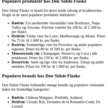
Populære produkter hos Den Sidste Flaske
Den Sidste Flaske er kendt for deres brede udvalg af kvalitetsvine.
Nogle af de mest populære produkter inkluderer:
Rødvin
: Fra anerkendte vinområder som Bordeaux, Napa
Valley og Toscana. Priserne varierer fra 100 kr. til 1.500 kr.
per flaske.
Hvidvin
: Friske vine fra Loire, Marlborough og Mosel. Priser
fra 75 kr. til 1.000 kr. per flaske.
Rosévin
: Sommerlige vine fra Provence og andre populære
regioner. Priser fra 80 kr. til 500 kr. per flaske.
Mousserende vin
: Champagne, Prosecco og Cava i alle
prisklasser. Priser fra 150 kr. til 2.000 kr. per flaske.
Dessertvin
: Søde og rige vine fra Sauternes, Tokaji og andre
områder. Priser fra 100 kr. til 1.000 kr. per flaske.
Populære brands hos Den Sidste Flaske
Den Sidste Flaske forhandler mange kendte og populære vinbrands
inden for forskellige kategorier:
Rødvin
: Château Margaux, Penfolds, Antinori
Hvidvin
: Cloudy Bay, Domaine de la Romanée-Conti, Dr.
Loosen