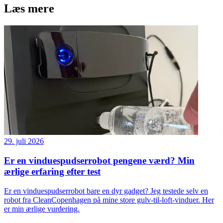
Læs mere
29. juli 2026
Er en vinduespudserrobot pengene værd? Min
ærlige erfaring efter test
Er en vinduespudserrobot bare en dyr gadget? Jeg testede selv en
robot fra CleanCopenhagen på mine store gulv-til-loft-vinduer. Her
er min ærlige vurdering.