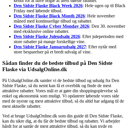
kendt for at have nogle af årets største rabatter.
Den Sidste Flaske Black Week 2026
: Hele ugen op til Black
Friday med løbende tilbud.
Den Sidste Flaske Black Month 2026
: Hele november
måned med kontinuerlige tilbud og rabatter.
Den Sidste Flaske Cyber Monday 2026
: Den 30. november
med eksklusive online rabatter.
Den Sidste Flaske Juleudsalg 2026
: Efter juleperioden med
store rabatter på mange forskellige vine.
Den Sidste Flaske Januarudsalg 2027
: Efter nytår med
store besparelser på et bredt udvalg af vine.
Sådan finder du de bedste tilbud på Den Sidste
Flaske via UdsalgOnline.dk
På UdsalgOnline.dk samler vi de bedste tilbud og udsalg fra Den
Sidste Flaske, så du nemt kan få et overblik og finde de mest
attraktive rabatter. Vores mål er at gøre din shoppingoplevelse så
enkel og økonomisk som muligt. Vi opdaterer løbende vores side
med de nyeste og mest attraktive tilbud, så du altid har adgang til de
mest aktuelle rabatter.
Ved at bruge UdsalgOnline.dk som din guide til Den Sidste Flaske,
kan du sikre dig, at du får de bedste tilbud og rabatter. Vi arbejder
hårdt for at samle de mest attraktive tilbud, så du kan nyde en