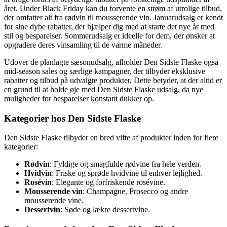
året. Under Black Friday kan du forvente en strøm af utrolige tilbud,
der omfatter alt fra rødvin til mousserende vin. Januarudsalg er kendt
for sine dybe rabatter, der hjælper dig med at starte det nye år med
stil og besparelser. Sommerudsalg er ideelle for dem, der ønsker at
opgradere deres vinsamling til de varme måneder.
Udover de planlagte sæsonudsalg, afholder Den Sidste Flaske også
mid-season sales og særlige kampagner, der tilbyder eksklusive
rabatter og tilbud på udvalgte produkter. Dette betyder, at der altid er
en grund til at holde øje med Den Sidste Flaske udsalg, da nye
muligheder for besparelser konstant dukker op.
Kategorier hos Den Sidste Flaske
Den Sidste Flaske tilbyder en bred vifte af produkter inden for flere
kategorier:
Rødvin
: Fyldige og smagfulde rødvine fra hele verden.
Hvidvin
: Friske og sprøde hvidvine til enhver lejlighed.
Rosévin
: Elegante og forfriskende rosévine.
Mousserende vin
: Champagne, Prosecco og andre
mousserende vine.
Dessertvin
: Søde og lækre dessertvine.