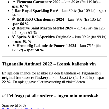
🍷
Elementa Carmenere 2022
– kun
39 kr
(fra 119 kr) –
spar 67 %
🍾
Bar Royal Sparkling Rosé
– kun
39 kr
(fra 109 kr) –
spar
64 %
🍇
IMBUKO Chardonnay 2024
– kun
49 kr
(fra 135 kr) –
spar 64 %
🌿
Réserve Saint Martin Merlot 2024
– kun
49 kr
(fra 125
kr) –
spar 61 %
🍹
Spritz & Roll Aperitivo Originale
– kun
39 kr
(fra 99 kr)
–
spar 61 %
🍷
Hemmelig Lalande de Pomerol 2024
– kun
75 kr
(fra
179 kr) –
spar 58 %
Tignanello Antinori 2022 – ikonsk italiensk vin
En sjælden chance for at sikre sig den legendariske
Tignanello i
original trækasse (6 flasker)
til kun
1.085 kr
(fra 1.399 kr) –
spar
22 %
. En oplagt gave eller investering til vinkælderen.
✅ Fri fragt på alle ordrer – ingen minimumskøb
Spar op til 67%