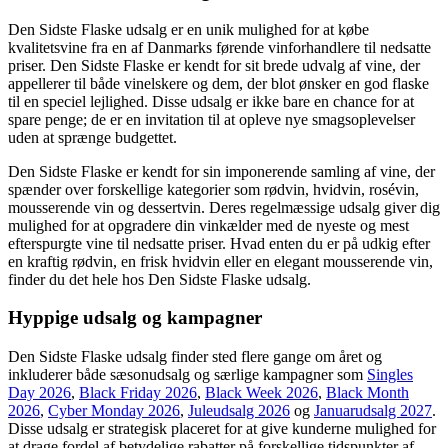
Den Sidste Flaske udsalg er en unik mulighed for at købe
kvalitetsvine fra en af Danmarks førende vinforhandlere til nedsatte
priser. Den Sidste Flaske er kendt for sit brede udvalg af vine, der
appellerer til både vinelskere og dem, der blot ønsker en god flaske
til en speciel lejlighed. Disse udsalg er ikke bare en chance for at
spare penge; de er en invitation til at opleve nye smagsoplevelser
uden at sprænge budgettet.
Den Sidste Flaske er kendt for sin imponerende samling af vine, der
spænder over forskellige kategorier som rødvin, hvidvin, rosévin,
mousserende vin og dessertvin. Deres regelmæssige udsalg giver dig
mulighed for at opgradere din vinkælder med de nyeste og mest
efterspurgte vine til nedsatte priser. Hvad enten du er på udkig efter
en kraftig rødvin, en frisk hvidvin eller en elegant mousserende vin,
finder du det hele hos Den Sidste Flaske udsalg.
Hyppige udsalg og kampagner
Den Sidste Flaske udsalg finder sted flere gange om året og
inkluderer både sæsonudsalg og særlige kampagner som
Singles
Day 2026
,
Black Friday 2026
,
Black Week 2026
,
Black Month
2026
,
Cyber Monday 2026
,
Juleudsalg 2026
og
Januarudsalg 2027
.
Disse udsalg er strategisk placeret for at give kunderne mulighed for
at drage fordel af betydelige rabatter på forskellige tidspunkter af