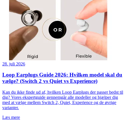
28. juli 2026
Loop Earplugs Guide 2026: Hvilken model skal du
vælge? (Switch 2 vs Quiet vs Experience)
Kan du ikke finde ud af, hvilken Loop Earplugs der passer bedst til
dig? Vores ekspertguide gennemgår alle modeller og hjælper dig
med at vælge mellem Switch 2, Quiet, Experience og de øvrige
varianter.
Læs mere