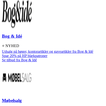
Bog & Idé
⭐ NYHED
Udsalg på bøger, kontorartikler og gaveartikler fra Bog & Idé
Spar 20% på HP blækpatroner
Se tilbud fra Bog & Idé
Møbelsalg