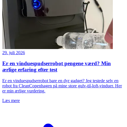
29. juli 2026
Er en vinduespudserrobot pengene værd? Min
ærlige erfaring efter test
Er en vinduespudserrobot bare en dyr gadget? Jeg testede selv en
robot fra CleanCopenhagen på mine store gulv-til-loft-vinduer. Her
er min ærlige vurdering.
Læs mere