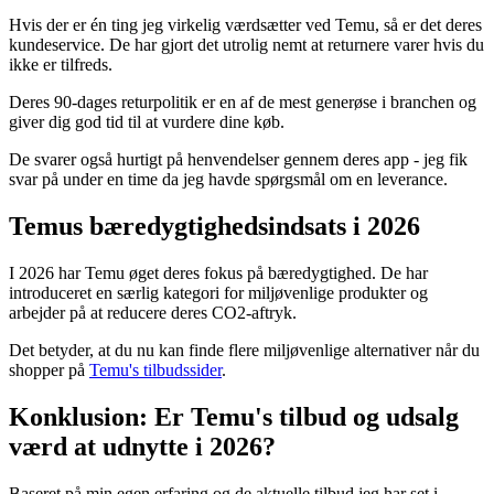
Hvis der er én ting jeg virkelig værdsætter ved Temu, så er det deres
kundeservice. De har gjort det utrolig nemt at returnere varer hvis du
ikke er tilfreds.
Deres 90-dages returpolitik er en af de mest generøse i branchen og
giver dig god tid til at vurdere dine køb.
De svarer også hurtigt på henvendelser gennem deres app - jeg fik
svar på under en time da jeg havde spørgsmål om en leverance.
Temus bæredygtighedsindsats i 2026
I 2026 har Temu øget deres fokus på bæredygtighed. De har
introduceret en særlig kategori for miljøvenlige produkter og
arbejder på at reducere deres CO2-aftryk.
Det betyder, at du nu kan finde flere miljøvenlige alternativer når du
shopper på
Temu's tilbudssider
.
Konklusion: Er Temu's tilbud og udsalg
værd at udnytte i 2026?
Baseret på min egen erfaring og de aktuelle tilbud jeg har set i