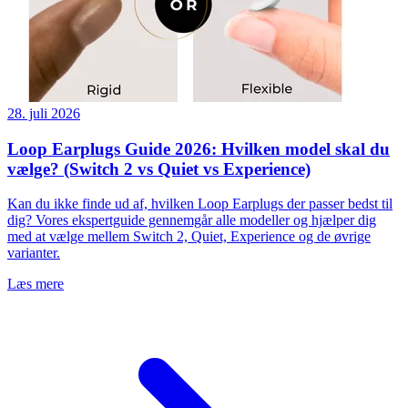
28. juli 2026
Loop Earplugs Guide 2026: Hvilken model skal du
vælge? (Switch 2 vs Quiet vs Experience)
Kan du ikke finde ud af, hvilken Loop Earplugs der passer bedst til
dig? Vores ekspertguide gennemgår alle modeller og hjælper dig
med at vælge mellem Switch 2, Quiet, Experience og de øvrige
varianter.
Læs mere