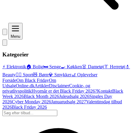
Menu
Kategorier
⚡ Elektronik
🏠 Bolig
🛏️ Senge
🍳 Køkken
👗 Dametøj
👔 Herretøj
💄
Beauty
🏃‍♂️ Sport
🧸 Børn
💎 Smykker
🎢 Oplevelser
Forside
Om Black Friday
Om
UdsalgOnline.dk
Artikler
Disclaimer
Cookie- og
privatlivspolitik
Hvornår er det Black Friday 2026?
Kontakt
Black
Week 2026
Black Month 2026
Juleudsalg 2026
Singles Day
2026
Cyber Monday 2026
Januarudsalg 2027
Valentinsdag tilbud
2026
Black Friday 2026