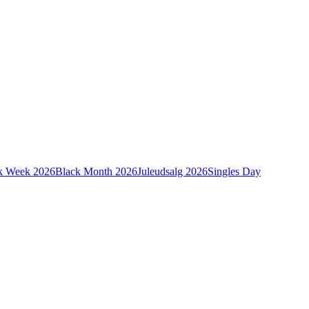
k Week 2026
Black Month 2026
Juleudsalg 2026
Singles Day