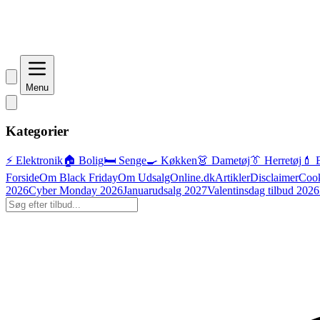
Menu
Kategorier
⚡ Elektronik
🏠 Bolig
🛏️ Senge
🍳 Køkken
👗 Dametøj
👔 Herretøj
💄 
Forside
Om Black Friday
Om UdsalgOnline.dk
Artikler
Disclaimer
Cook
2026
Cyber Monday 2026
Januarudsalg 2027
Valentinsdag tilbud 2026