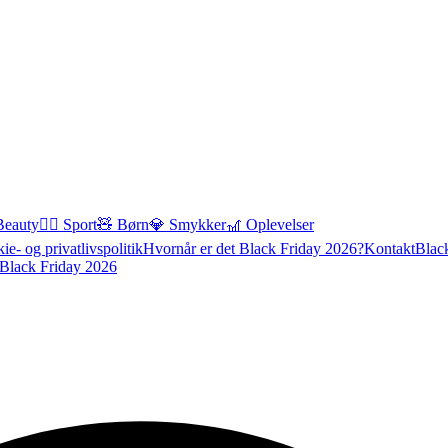
Beauty
🏃‍♂️ Sport
🧸 Børn
💎 Smykker
🎢 Oplevelser
ie- og privatlivspolitik
Hvornår er det Black Friday 2026?
Kontakt
Blac
Black Friday 2026