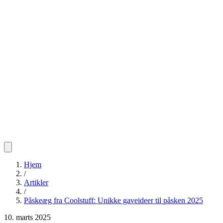
Hjem
/
Artikler
/
Påskeæg fra Coolstuff: Unikke gaveideer til påsken 2025
10. marts 2025