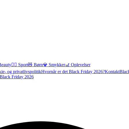
Beauty
🏃‍♂️ Sport
🧸 Børn
💎 Smykker
🎢 Oplevelser
ie- og privatlivspolitik
Hvornår er det Black Friday 2026?
Kontakt
Blac
Black Friday 2026