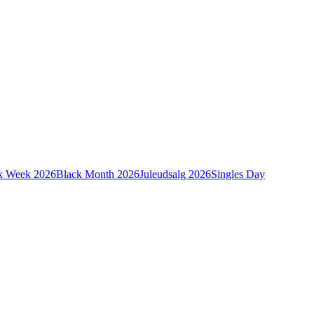
k Week 2026
Black Month 2026
Juleudsalg 2026
Singles Day