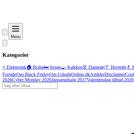
Menu
Kategorier
⚡ Elektronik
🏠 Bolig
🛏️ Senge
🍳 Køkken
👗 Dametøj
👔 Herretøj
💄 
Forside
Om Black Friday
Om UdsalgOnline.dk
Artikler
Disclaimer
Cook
2026
Cyber Monday 2026
Januarudsalg 2027
Valentinsdag tilbud 2026