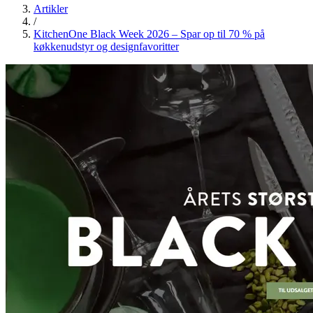
Artikler
/
KitchenOne Black Week 2026 – Spar op til 70 % på
køkkenudstyr og designfavoritter