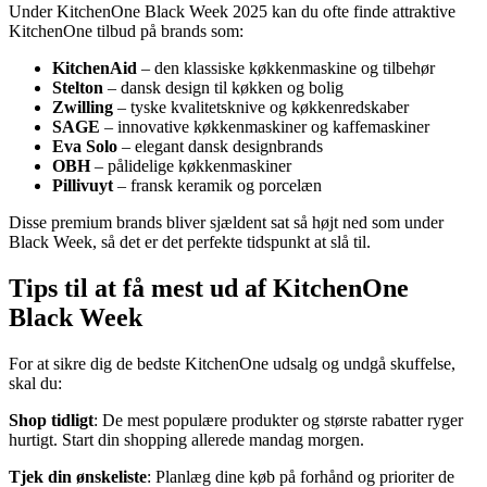
Under KitchenOne Black Week 2025 kan du ofte finde attraktive
KitchenOne tilbud på brands som:
KitchenAid
– den klassiske køkkenmaskine og tilbehør
Stelton
– dansk design til køkken og bolig
Zwilling
– tyske kvalitetsknive og køkkenredskaber
SAGE
– innovative køkkenmaskiner og kaffemaskiner
Eva Solo
– elegant dansk designbrands
OBH
– pålidelige køkkenmaskiner
Pillivuyt
– fransk keramik og porcelæn
Disse premium brands bliver sjældent sat så højt ned som under
Black Week, så det er det perfekte tidspunkt at slå til.
Tips til at få mest ud af KitchenOne
Black Week
For at sikre dig de bedste KitchenOne udsalg og undgå skuffelse,
skal du:
Shop tidligt
: De mest populære produkter og største rabatter ryger
hurtigt. Start din shopping allerede mandag morgen.
Tjek din ønskeliste
: Planlæg dine køb på forhånd og prioriter de