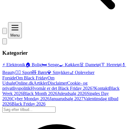
Menu
Kategorier
⚡ Elektronik
🏠 Bolig
🛏️ Senge
🍳 Køkken
👗 Dametøj
👔 Herretøj
💄
Beauty
🏃‍♂️ Sport
🧸 Børn
💎 Smykker
🎢 Oplevelser
Forside
Om Black Friday
Om
UdsalgOnline.dk
Artikler
Disclaimer
Cookie- og
privatlivspolitik
Hvornår er det Black Friday 2026?
Kontakt
Black
Week 2026
Black Month 2026
Juleudsalg 2026
Singles Day
2026
Cyber Monday 2026
Januarudsalg 2027
Valentinsdag tilbud
2026
Black Friday 2026