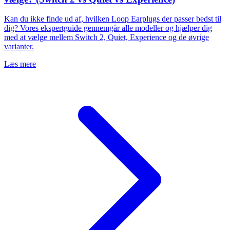
Kan du ikke finde ud af, hvilken Loop Earplugs der passer bedst til
dig? Vores ekspertguide gennemgår alle modeller og hjælper dig
med at vælge mellem Switch 2, Quiet, Experience og de øvrige
varianter.
Læs mere