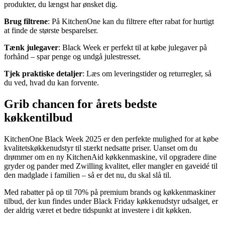
produkter, du længst har ønsket dig.
Brug filtrene
: På KitchenOne kan du filtrere efter rabat for hurtigt
at finde de største besparelser.
Tænk julegaver
: Black Week er perfekt til at købe julegaver på
forhånd – spar penge og undgå julestresset.
Tjek praktiske detaljer
: Læs om leveringstider og returregler, så
du ved, hvad du kan forvente.
Grib chancen for årets bedste
køkkentilbud
KitchenOne Black Week 2025 er den perfekte mulighed for at købe
kvalitetskøkkenudstyr til stærkt nedsatte priser. Uanset om du
drømmer om en ny KitchenAid køkkenmaskine, vil opgradere dine
gryder og pander med Zwilling kvalitet, eller mangler en gaveidé til
den madglade i familien – så er det nu, du skal slå til.
Med rabatter på op til 70% på premium brands og køkkenmaskiner
tilbud, der kun findes under Black Friday køkkenudstyr udsalget, er
der aldrig været et bedre tidspunkt at investere i dit køkken.