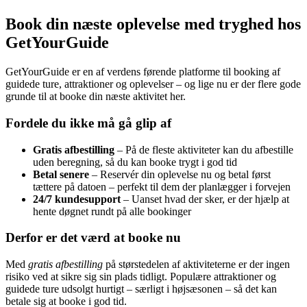
Book din næste oplevelse med tryghed hos
GetYourGuide
GetYourGuide er en af verdens førende platforme til booking af
guidede ture, attraktioner og oplevelser – og lige nu er der flere gode
grunde til at booke din næste aktivitet her.
Fordele du ikke må gå glip af
Gratis afbestilling
– På de fleste aktiviteter kan du afbestille
uden beregning, så du kan booke trygt i god tid
Betal senere
– Reservér din oplevelse nu og betal først
tættere på datoen – perfekt til dem der planlægger i forvejen
24/7 kundesupport
– Uanset hvad der sker, er der hjælp at
hente døgnet rundt på alle bookinger
Derfor er det værd at booke nu
Med
gratis afbestilling
på størstedelen af aktiviteterne er der ingen
risiko ved at sikre sig sin plads tidligt. Populære attraktioner og
guidede ture udsolgt hurtigt – særligt i højsæsonen – så det kan
betale sig at booke i god tid.