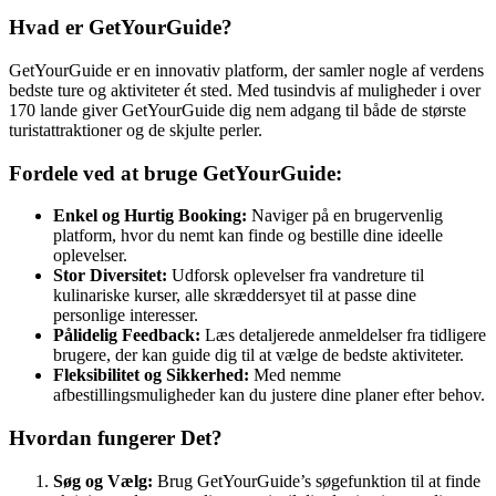
Hvad er GetYourGuide?
GetYourGuide er en innovativ platform, der samler nogle af verdens
bedste ture og aktiviteter ét sted. Med tusindvis af muligheder i over
170 lande giver GetYourGuide dig nem adgang til både de største
turistattraktioner og de skjulte perler.
Fordele ved at bruge GetYourGuide:
Enkel og Hurtig Booking:
Naviger på en brugervenlig
platform, hvor du nemt kan finde og bestille dine ideelle
oplevelser.
Stor Diversitet:
Udforsk oplevelser fra vandreture til
kulinariske kurser, alle skræddersyet til at passe dine
personlige interesser.
Pålidelig Feedback:
Læs detaljerede anmeldelser fra tidligere
brugere, der kan guide dig til at vælge de bedste aktiviteter.
Fleksibilitet og Sikkerhed:
Med nemme
afbestillingsmuligheder kan du justere dine planer efter behov.
Hvordan fungerer Det?
Søg og Vælg:
Brug GetYourGuide’s søgefunktion til at finde