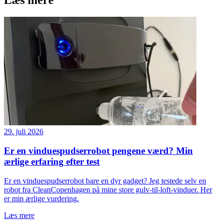
Læs mere
29. juli 2026
Er en vinduespudserrobot pengene værd? Min
ærlige erfaring efter test
Er en vinduespudserrobot bare en dyr gadget? Jeg testede selv en
robot fra CleanCopenhagen på mine store gulv-til-loft-vinduer. Her
er min ærlige vurdering.
Læs mere