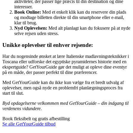
aktiviteter, der passer lige præcis til din destination og dine
interesser.
Book Online:
Med et enkelt klik kan du reservere din plads
og modtage billetten direkte til din smartphone eller e-mail,
klar til brug.
Nyd Oplevelsen:
Med alt planlagt kan du fokusere på at nyde
selve rejsen uden stress.
Unikke oplevelser til enhver rejsende:
Har du nogensinde ønsket at lære Italienske madlavningsteknikker i
Toscana eller udforske det egyptiske pyramidernes historie med en
ekspertguide? GetYourGuide gør det muligt at opleve dine eventyr
på en måde, der passer perfekt til dine præferencer.
Med GetYourGuide kan du ikke kun vælge fra et bredt udvalg af
oplevelser, men også nyde en problemfri planlægningsproces fra
start til slut.
Byd opdagelserne velkommen med GetYourGuide – din indgang til
verdenens vidundere.
Book fleksibelt og gratis afbestilling
Se alle GetYourGuide tilbud