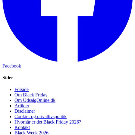
Facebook
Sider
Forside
Om Black Friday
Om UdsalgOnline.dk
Artikler
Disclaimer
Cookie- og privatlivspolitik
Hvornår er det Black Friday 2026?
Kontakt
Black Week 2026