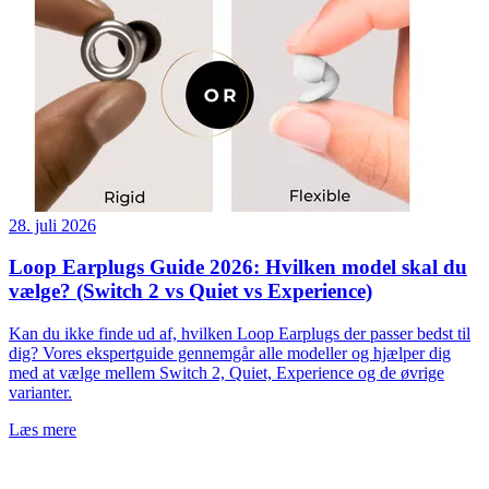
28. juli 2026
Loop Earplugs Guide 2026: Hvilken model skal du
vælge? (Switch 2 vs Quiet vs Experience)
Kan du ikke finde ud af, hvilken Loop Earplugs der passer bedst til
dig? Vores ekspertguide gennemgår alle modeller og hjælper dig
med at vælge mellem Switch 2, Quiet, Experience og de øvrige
varianter.
Læs mere