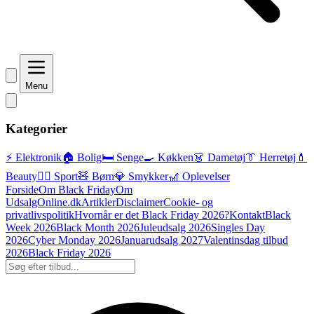
Menu
Kategorier
⚡ Elektronik
🏠 Bolig
🛏️ Senge
🍳 Køkken
👗 Dametøj
👔 Herretøj
💄
Beauty
🏃‍♂️ Sport
🧸 Børn
💎 Smykker
🎢 Oplevelser
Forside
Om Black Friday
Om
UdsalgOnline.dk
Artikler
Disclaimer
Cookie- og
privatlivspolitik
Hvornår er det Black Friday 2026?
Kontakt
Black
Week 2026
Black Month 2026
Juleudsalg 2026
Singles Day
2026
Cyber Monday 2026
Januarudsalg 2027
Valentinsdag tilbud
2026
Black Friday 2026