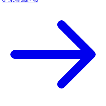
Se GetYourGuide tilbud