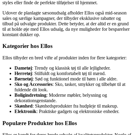
styles eller finde de perfekte tilføjelser til hjemmet.
Udover de planlagte sæsonudsalg afholder Ellos også mid-season
sales og særlige kampagner, der tilbyder eksklusive rabatter og
tilbud på udvalgte produkter. Dette betyder, at der altid er en grund
til at holde øje med Ellos udsalg, da nye muligheder for besparelser
konstant dukker op.
Kategorier hos Ellos
Ellos tilbyder en bred vifte af produkter inden for flere kategorier:
Dametøj
: Trendy og klassisk tøj til alle lejligheder.
Herretøj
: Stilfuldt og komfortabelt tøj til mænd.
Børnetøj
: Sød og funktionel mode til børn i alle aldre.
Sko og Accessories
: Sko, tasker, smykker og tilbehør til at
fuldende dit look.
Boligindretning
: Moderne møbler, belysning og
dekorationsgenstande.
Skønhed
: Skønhedsprodukter fra hudpleje til makeup.
Elektronik
: Praktiske gadgets og elektroniske enheder.
Populære Produkter hos Ellos
Ellos er kendt for deres brede udvalg af kvalitetsprodukter. Nogle af