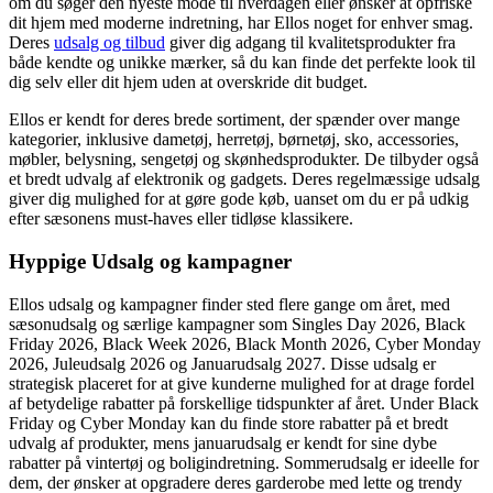
om du søger den nyeste mode til hverdagen eller ønsker at opfriske
dit hjem med moderne indretning, har Ellos noget for enhver smag.
Deres
udsalg og tilbud
giver dig adgang til kvalitetsprodukter fra
både kendte og unikke mærker, så du kan finde det perfekte look til
dig selv eller dit hjem uden at overskride dit budget.
Ellos er kendt for deres brede sortiment, der spænder over mange
kategorier, inklusive dametøj, herretøj, børnetøj, sko, accessories,
møbler, belysning, sengetøj og skønhedsprodukter. De tilbyder også
et bredt udvalg af elektronik og gadgets. Deres regelmæssige udsalg
giver dig mulighed for at gøre gode køb, uanset om du er på udkig
efter sæsonens must-haves eller tidløse klassikere.
Hyppige Udsalg og kampagner
Ellos udsalg og kampagner finder sted flere gange om året, med
sæsonudsalg og særlige kampagner som Singles Day 2026, Black
Friday 2026, Black Week 2026, Black Month 2026, Cyber Monday
2026, Juleudsalg 2026 og Januarudsalg 2027. Disse udsalg er
strategisk placeret for at give kunderne mulighed for at drage fordel
af betydelige rabatter på forskellige tidspunkter af året. Under Black
Friday og Cyber Monday kan du finde store rabatter på et bredt
udvalg af produkter, mens januarudsalg er kendt for sine dybe
rabatter på vintertøj og boligindretning. Sommerudsalg er ideelle for
dem, der ønsker at opgradere deres garderobe med lette og trendy