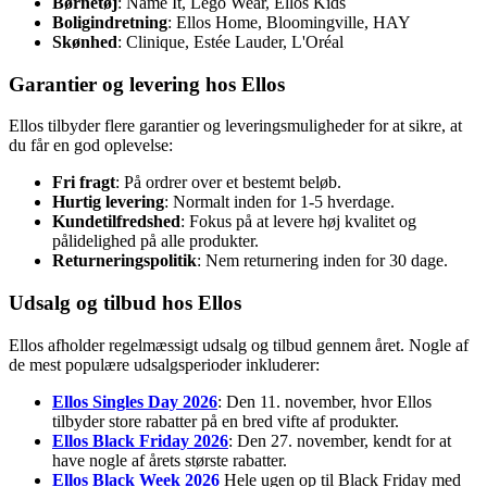
Børnetøj
: Name It, Lego Wear, Ellos Kids
Boligindretning
: Ellos Home, Bloomingville, HAY
Skønhed
: Clinique, Estée Lauder, L'Oréal
Garantier og levering hos Ellos
Ellos tilbyder flere garantier og leveringsmuligheder for at sikre, at
du får en god oplevelse:
Fri fragt
: På ordrer over et bestemt beløb.
Hurtig levering
: Normalt inden for 1-5 hverdage.
Kundetilfredshed
: Fokus på at levere høj kvalitet og
pålidelighed på alle produkter.
Returneringspolitik
: Nem returnering inden for 30 dage.
Udsalg og tilbud hos Ellos
Ellos afholder regelmæssigt udsalg og tilbud gennem året. Nogle af
de mest populære udsalgsperioder inkluderer:
Ellos Singles Day 2026
: Den 11. november, hvor Ellos
tilbyder store rabatter på en bred vifte af produkter.
Ellos Black Friday 2026
: Den 27. november, kendt for at
have nogle af årets største rabatter.
Ellos Black Week 2026
Hele ugen op til Black Friday med