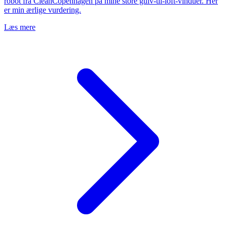
robot fra CleanCopenhagen på mine store gulv-til-loft-vinduer. Her
er min ærlige vurdering.
Læs mere