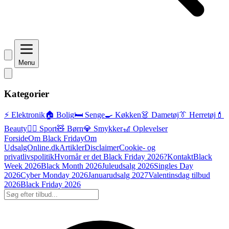
Menu
Kategorier
⚡ Elektronik
🏠 Bolig
🛏️ Senge
🍳 Køkken
👗 Dametøj
👔 Herretøj
💄
Beauty
🏃‍♂️ Sport
🧸 Børn
💎 Smykker
🎢 Oplevelser
Forside
Om Black Friday
Om
UdsalgOnline.dk
Artikler
Disclaimer
Cookie- og
privatlivspolitik
Hvornår er det Black Friday 2026?
Kontakt
Black
Week 2026
Black Month 2026
Juleudsalg 2026
Singles Day
2026
Cyber Monday 2026
Januarudsalg 2027
Valentinsdag tilbud
2026
Black Friday 2026