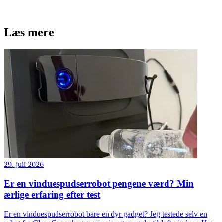
Læs mere
29. juli 2026
Er en vinduespudserrobot pengene værd? Min
ærlige erfaring efter test
Er en vinduespudserrobot bare en dyr gadget? Jeg testede selv en