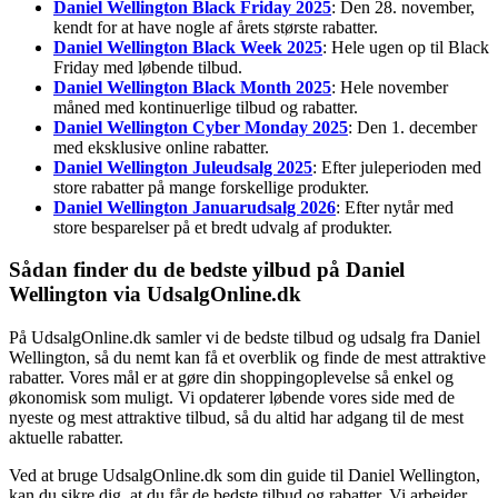
Daniel Wellington Black Friday 2025
: Den 28. november,
kendt for at have nogle af årets største rabatter.
Daniel Wellington Black Week 2025
: Hele ugen op til Black
Friday med løbende tilbud.
Daniel Wellington Black Month 2025
: Hele november
måned med kontinuerlige tilbud og rabatter.
Daniel Wellington Cyber Monday 2025
: Den 1. december
med eksklusive online rabatter.
Daniel Wellington Juleudsalg 2025
: Efter juleperioden med
store rabatter på mange forskellige produkter.
Daniel Wellington Januarudsalg 2026
: Efter nytår med
store besparelser på et bredt udvalg af produkter.
Sådan finder du de bedste yilbud på Daniel
Wellington via UdsalgOnline.dk
På UdsalgOnline.dk samler vi de bedste tilbud og udsalg fra Daniel
Wellington, så du nemt kan få et overblik og finde de mest attraktive
rabatter. Vores mål er at gøre din shoppingoplevelse så enkel og
økonomisk som muligt. Vi opdaterer løbende vores side med de
nyeste og mest attraktive tilbud, så du altid har adgang til de mest
aktuelle rabatter.
Ved at bruge UdsalgOnline.dk som din guide til Daniel Wellington,
kan du sikre dig, at du får de bedste tilbud og rabatter. Vi arbejder