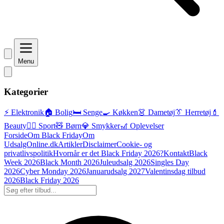
Menu
Kategorier
⚡ Elektronik
🏠 Bolig
🛏️ Senge
🍳 Køkken
👗 Dametøj
👔 Herretøj
💄
Beauty
🏃‍♂️ Sport
🧸 Børn
💎 Smykker
🎢 Oplevelser
Forside
Om Black Friday
Om
UdsalgOnline.dk
Artikler
Disclaimer
Cookie- og
privatlivspolitik
Hvornår er det Black Friday 2026?
Kontakt
Black
Week 2026
Black Month 2026
Juleudsalg 2026
Singles Day
2026
Cyber Monday 2026
Januarudsalg 2027
Valentinsdag tilbud
2026
Black Friday 2026