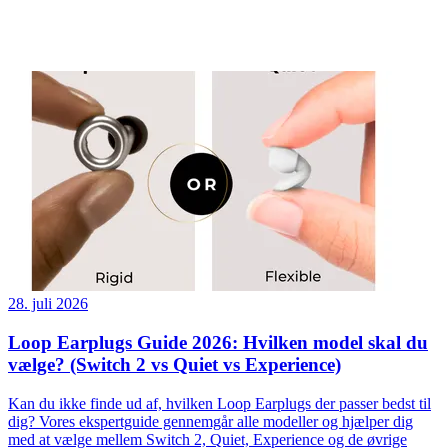
28. juli 2026
Loop Earplugs Guide 2026: Hvilken model skal du
vælge? (Switch 2 vs Quiet vs Experience)
Kan du ikke finde ud af, hvilken Loop Earplugs der passer bedst til
dig? Vores ekspertguide gennemgår alle modeller og hjælper dig
med at vælge mellem Switch 2, Quiet, Experience og de øvrige