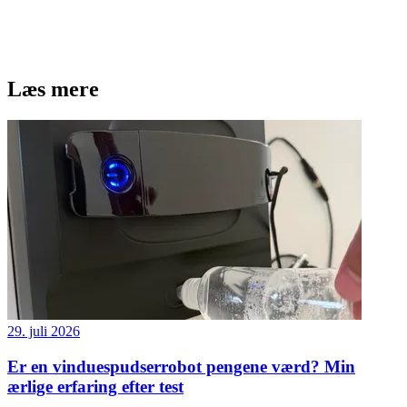
Læs mere
29. juli 2026
Er en vinduespudserrobot pengene værd? Min
ærlige erfaring efter test