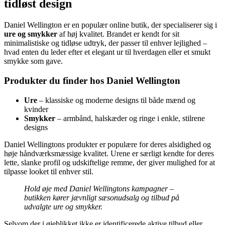
tidløst design
Daniel Wellington er en populær online butik, der specialiserer sig i
ure og smykker
af høj kvalitet. Brandet er kendt for sit
minimalistiske og tidløse udtryk, der passer til enhver lejlighed –
hvad enten du leder efter et elegant ur til hverdagen eller et smukt
smykke som gave.
Produkter du finder hos Daniel Wellington
Ure
– klassiske og moderne designs til både mænd og
kvinder
Smykker
– armbånd, halskæder og ringe i enkle, stilrene
designs
Daniel Wellingtons produkter er populære for deres alsidighed og
høje håndværksmæssige kvalitet. Urene er særligt kendte for deres
lette, slanke profil og udskiftelige remme, der giver mulighed for at
tilpasse looket til enhver stil.
Hold øje med Daniel Wellingtons kampagner –
butikken kører jævnligt sæsonudsalg og tilbud på
udvalgte ure og smykker.
Selvom der i øjeblikket ikke er identificerede aktive tilbud eller