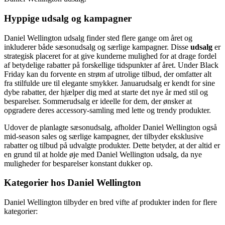
Hyppige udsalg og kampagner
Daniel Wellington udsalg finder sted flere gange om året og
inkluderer både sæsonudsalg og særlige kampagner. Disse
udsalg
er
strategisk placeret for at give kunderne mulighed for at drage fordel
af betydelige rabatter på forskellige tidspunkter af året. Under Black
Friday kan du forvente en strøm af utrolige tilbud, der omfatter alt
fra stilfulde ure til elegante smykker. Januarudsalg er kendt for sine
dybe rabatter, der hjælper dig med at starte det nye år med stil og
besparelser. Sommerudsalg er ideelle for dem, der ønsker at
opgradere deres accessory-samling med lette og trendy produkter.
Udover de planlagte sæsonudsalg, afholder Daniel Wellington også
mid-season sales og særlige kampagner, der tilbyder eksklusive
rabatter og tilbud på udvalgte produkter. Dette betyder, at der altid er
en grund til at holde øje med Daniel Wellington udsalg, da nye
muligheder for besparelser konstant dukker op.
Kategorier hos Daniel Wellington
Daniel Wellington tilbyder en bred vifte af produkter inden for flere
kategorier: