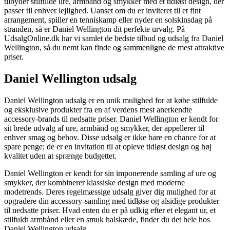
tilbyder stilfulde ure, armbånd og smykker med et tidløst design, der
passer til enhver lejlighed. Uanset om du er inviteret til et fint
arrangement, spiller en tenniskamp eller nyder en solskinsdag på
stranden, så er Daniel Wellington dit perfekte urvalg. På
UdsalgOnline.dk har vi samlet de bedste tilbud og udsalg fra Daniel
Wellington, så du nemt kan finde og sammenligne de mest attraktive
priser.
Daniel Wellington udsalg
Daniel Wellington udsalg er en unik mulighed for at købe stilfulde
og eksklusive produkter fra en af verdens mest anerkendte
accessory-brands til nedsatte priser. Daniel Wellington er kendt for
sit brede udvalg af ure, armbånd og smykker, der appellerer til
enhver smag og behov. Disse udsalg er ikke bare en chance for at
spare penge; de er en invitation til at opleve tidløst design og høj
kvalitet uden at sprænge budgettet.
Daniel Wellington er kendt for sin imponerende samling af ure og
smykker, der kombinerer klassiske design med moderne
modetrends. Deres regelmæssige udsalg giver dig mulighed for at
opgradere din accessory-samling med tidløse og alsidige produkter
til nedsatte priser. Hvad enten du er på udkig efter et elegant ur, et
stilfuldt armbånd eller en smuk halskæde, finder du det hele hos
Daniel Wellington udsalg.