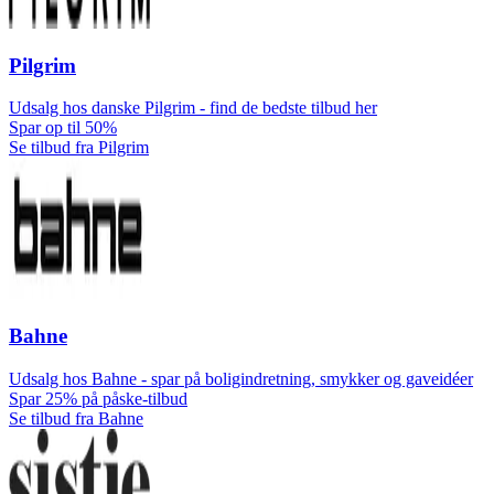
Pilgrim
Udsalg hos danske Pilgrim - find de bedste tilbud her
Spar op til 50%
Se tilbud fra Pilgrim
Bahne
Udsalg hos Bahne - spar på boligindretning, smykker og gaveidéer
Spar 25% på påske-tilbud
Se tilbud fra Bahne