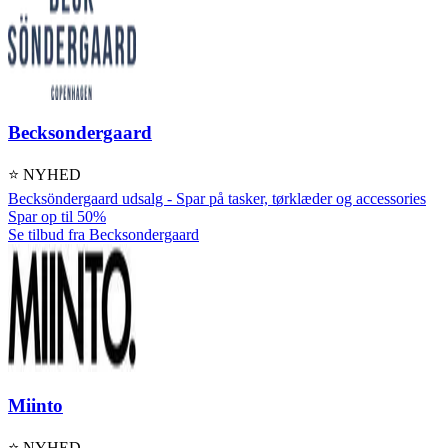
Becksondergaard
⭐ NYHED
Becksöndergaard udsalg - Spar på tasker, tørklæder og accessories
Spar op til 50%
Se tilbud fra Becksondergaard
Miinto
⭐ NYHED