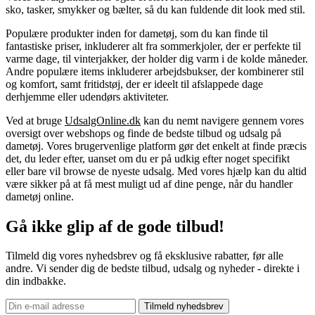
sko, tasker, smykker og bælter, så du kan fuldende dit look med stil.
Populære produkter inden for dametøj, som du kan finde til
fantastiske priser, inkluderer alt fra sommerkjoler, der er perfekte til
varme dage, til vinterjakker, der holder dig varm i de kolde måneder.
Andre populære items inkluderer arbejdsbukser, der kombinerer stil
og komfort, samt fritidstøj, der er ideelt til afslappede dage
derhjemme eller udendørs aktiviteter.
Ved at bruge
UdsalgOnline.dk
kan du nemt navigere gennem vores
oversigt over webshops og finde de bedste tilbud og udsalg på
dametøj. Vores brugervenlige platform gør det enkelt at finde præcis
det, du leder efter, uanset om du er på udkig efter noget specifikt
eller bare vil browse de nyeste udsalg. Med vores hjælp kan du altid
være sikker på at få mest muligt ud af dine penge, når du handler
dametøj online.
Gå ikke glip af de gode tilbud!
Tilmeld dig vores nyhedsbrev og få eksklusive rabatter, før alle
andre. Vi sender dig de bedste tilbud, udsalg og nyheder - direkte i
din indbakke.
Tilmeld nyhedsbrev