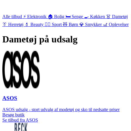
Alle tilbud
⚡ Elektronik
🏠 Bolig
🛏️ Senge
🍳 Køkken
👗 Dametøj
👔 Herretøj
💄 Beauty
🏃‍♂️ Sport
🧸 Børn
💎 Smykker
🎢 Oplevelser
Dametøj på udsalg
ASOS
ASOS udsalg - stort udvalg af modetøj og sko til nedsatte priser
Besøg butik
Se tilbud fra ASOS