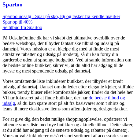
Spartoo
Spartoo udsalg - Spar på sko, tøj og tasker fra kendte mærker
Spar op til 40%
Se tilbud fra Spartoo
På UdsalgOnline.dk har vi skabt det ultimative overblik over de
bedste webshops, der tilbyder fantastiske tilbud og udsalg på
dametøj. Vores mission er at hjælpe dig med at finde de mest
attraktive rabatter og udsalg på modetøj, så du kan forny din
garderobe uden at sprænge budgettet. Ved at samle information om
de bedste online butikker, sikrer vi, at du altid har adgang til de
nyeste og mest spændende udsalg på dametøj.
Vores omfattende liste inkluderer butikker, der tilbyder et bredt
udvalg af dametøj. Uanset om du leder efter elegante kjoler, stilfulde
bukser, trendy bluser eller komfortable jakker, finder du det hele her.
Vi har fokuseret på at finde butikker, der har
de bedste tilbud og
udsalg
, så du kan spare stort på alt fra basisvarer som t-shirts og
jeans til mere eksklusive items som aftenkjoler og designerjakker.
For at give dig den bedst mulige shoppingoplevelse, opdaterer vi
løbende vores liste med nye butikker og aktuelle tilbud. Dette sikrer,
at du altid har adgang til de seneste udsalg og rabatter på dametøj.
Vores udvalg inkluderer også et stort sortiment af accessories som