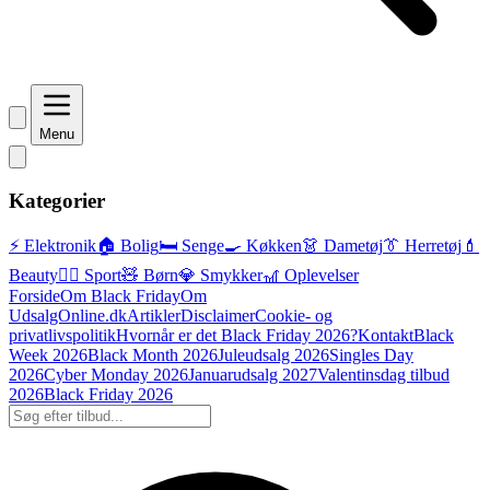
Menu
Kategorier
⚡ Elektronik
🏠 Bolig
🛏️ Senge
🍳 Køkken
👗 Dametøj
👔 Herretøj
💄
Beauty
🏃‍♂️ Sport
🧸 Børn
💎 Smykker
🎢 Oplevelser
Forside
Om Black Friday
Om
UdsalgOnline.dk
Artikler
Disclaimer
Cookie- og
privatlivspolitik
Hvornår er det Black Friday 2026?
Kontakt
Black
Week 2026
Black Month 2026
Juleudsalg 2026
Singles Day
2026
Cyber Monday 2026
Januarudsalg 2027
Valentinsdag tilbud
2026
Black Friday 2026